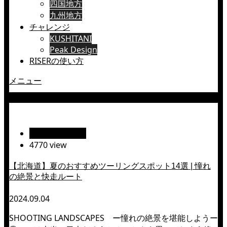
四国地方
九州地方
チャレンジ
KUSHITANI
Peak Design
RISERの使い方
メニュー
オホーツク（網走市）
絶景ツーリング
4770 view
【北海道】夏のおすすめツーリングスポット14選 | 憧れ
の絶景と快走ルート
2024.09.04
SHOOTING LANDSCAPES ー憧れの絶景を堪能しようー