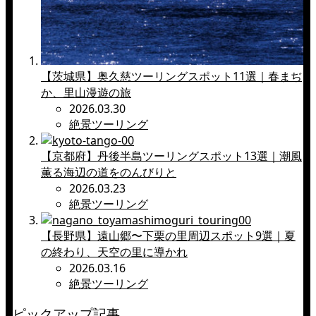
【茨城県】奥久慈ツーリングスポット11選｜春まぢ
か、里山漫遊の旅
2026.03.30
絶景ツーリング
【京都府】丹後半島ツーリングスポット13選｜潮風
薫る海辺の道をのんびりと
2026.03.23
絶景ツーリング
【長野県】遠山郷〜下栗の里周辺スポット9選｜夏
の終わり、天空の里に導かれ
2026.03.16
絶景ツーリング
ピックアップ記事