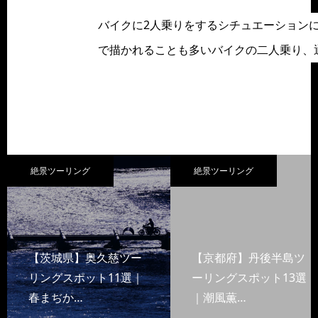
バイクに2人乗りをするシチュエーション
で描かれることも多いバイクの二人乗り、
絶景ツーリング
絶景ツーリング
【茨城県】奥久慈ツー
【京都府】丹後半島ツ
リングスポット11選｜
ーリングスポット13選
春まぢか…
｜潮風薫…