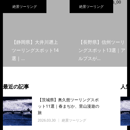
絶景ツーリング
絶景ツーリング
【静岡県】大井川遡上
【長野県】信州ツーリ
ツーリングスポット14
ングスポット13選｜ア
選 | …
ルプスが…
最近の記事
人
【茨城県】奥久慈ツーリングスポ
ット11選｜春まぢか、里山漫遊の
旅
2026.03.30
絶景ツーリング