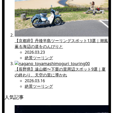
【京都府】丹後半島ツーリングスポット13選｜潮風
薫る海辺の道をのんびりと
2026.03.23
絶景ツーリング
【長野県】遠山郷〜下栗の里周辺スポット9選｜夏
の終わり、天空の里に導かれ
2026.03.16
絶景ツーリング
人気記事