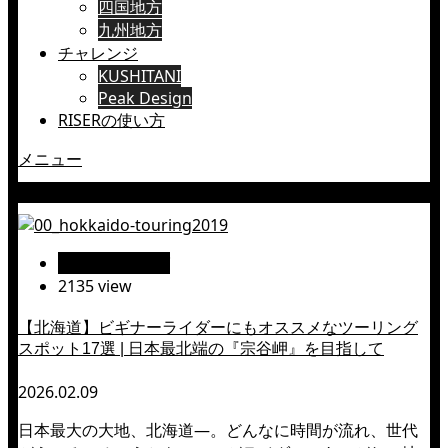
四国地方
九州地方
チャレンジ
KUSHITANI
Peak Design
RISERの使い方
メニュー
北防波堤ドーム
絶景ツーリング
2135 view
【北海道】ビギナーライダーにもオススメなツーリング
スポット17選 | 日本最北端の『宗谷岬』を目指して
2026.02.09
日本最大の大地、北海道―。どんなに時間が流れ、世代