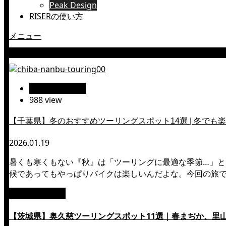
Peak Design
RISERの使い方
メニュー
四町作第一隧道
絶景ツーリング
988 view
【千葉県】冬のおすすめツーリングスポット14選 | 冬でも
2026.01.19
暑くも寒くもない『秋』は「ツーリングに最適な季節…」
候であってもやっぱりバイクは楽しいんだよな。今回の旅
絶景ツーリング
【茨城県】奥久慈ツーリングスポット11選｜春まぢか、里