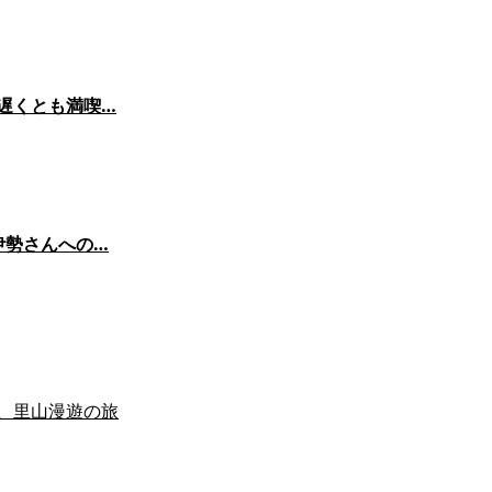
が遅くとも満喫…
伊勢さんへの…
、里山漫遊の旅