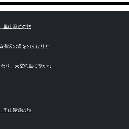
、里山漫遊の旅
薫る海辺の道をのんびりと
終わり、天空の里に導かれ
、里山漫遊の旅