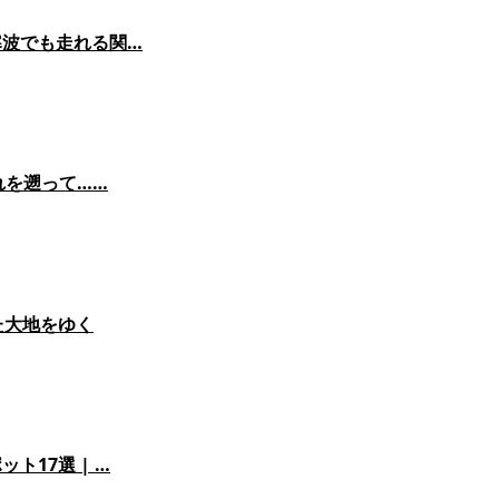
寒波でも走れる関…
れを遡って……
た大地をゆく
17選 | …