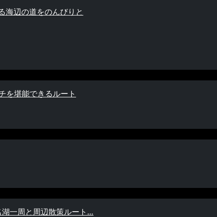
薫る海辺の道をのんびりと
イチを堪能できるルート
名湖一周と周辺散策ルート…