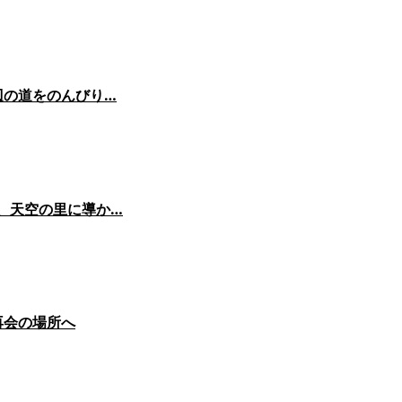
辺の道をのんびり…
、天空の里に導か…
再会の場所へ