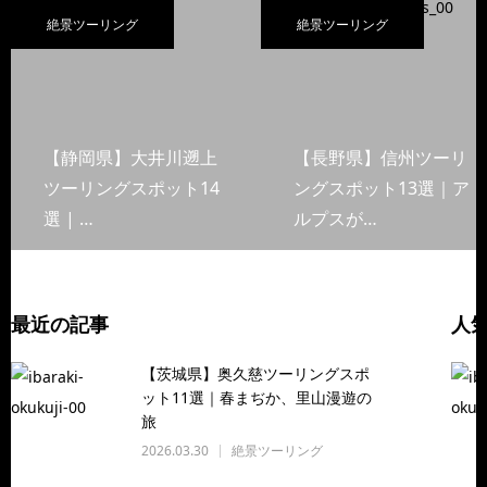
絶景ツーリング
絶景ツーリング
【静岡県】大井川遡上
【長野県】信州ツーリ
ツーリングスポット14
ングスポット13選｜ア
選 | …
ルプスが…
最近の記事
人
【茨城県】奥久慈ツーリングスポ
ット11選｜春まぢか、里山漫遊の
旅
2026.03.30
絶景ツーリング