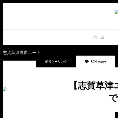
ホーム
志賀草津高原ルート
324 view
絶景ツーリング
【志賀草津エ
で