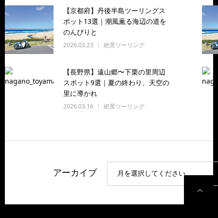
【京都府】丹後半島ツーリングス
ポット13選｜潮風薫る海辺の道を
のんびりと
2026.03.23
絶景ツーリング
【長野県】遠山郷〜下栗の里周辺
スポット9選｜夏の終わり、天空の
里に導かれ
2026.03.16
絶景ツーリング
アーカイブ
P