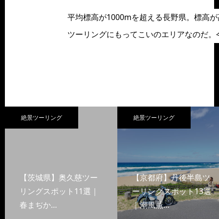
平均標高が1000mを超える長野県。標高
ツーリングにもってこいのエリアなのだ。
絶景ツーリング
絶景ツーリング
【茨城県】奥久慈ツー
【京都府】丹後半島ツ
リングスポット11選｜
ーリングスポット13選
春まぢか…
｜潮風薫…