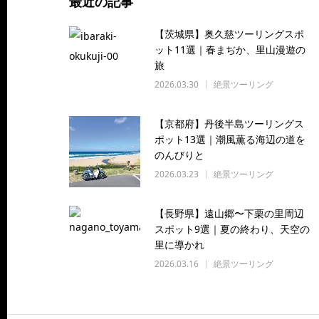
最近の記事
【茨城県】奥久慈ツーリングスポ
ット11選｜春まぢか、里山漫遊の
旅
2026.03.30
絶景ツーリング
【京都府】丹後半島ツーリングス
ポット13選｜潮風薫る海辺の道を
のんびりと
2026.03.23
絶景ツーリング
【長野県】遠山郷〜下栗の里周辺
スポット9選｜夏の終わり、天空の
里に導かれ
2026.03.16
絶景ツーリング