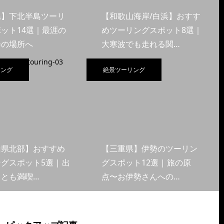
県】下北半島ツーリ
【和歌山海岸/白浜】おすす
ット14選｜最涯の
めツーリングスポット8選｜
会の場所へ
大寒波でも走れる関…
リング
絶景ツーリング
山県北部】おすすめ
【三重県】伊勢のツーリン
グスポット5選 | 出
グスポット12選 | 旅の原
くとも満喫…
点〜お伊勢さんへの…