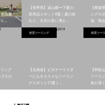
島ツーリ
【長野県】遠山郷〜下栗の
【青森
｜潮風薫
里周辺スポット9選｜夏の終
ングスポ
り…
わり、天空の里に導か…
地、再
絶景ツーリング
絶景ツー
ーリング
【北海道】ビギナーライダ
【和歌
ルプスが
ーにもオススメなツーリン
ツーリン
グスポット17選 | …
発が遅