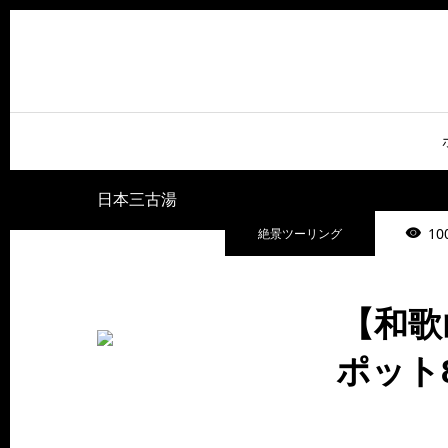
日本三古湯
10
絶景ツーリング
【和歌
ポット