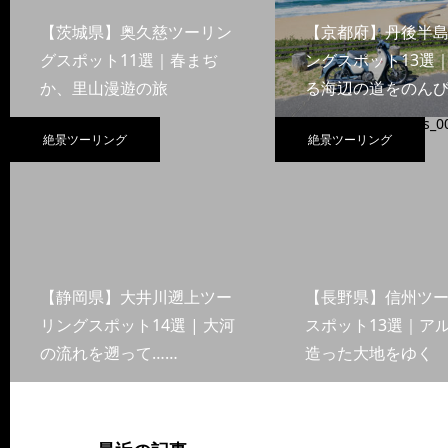
【茨城県】奥久慈ツーリン
【京都府】丹後半
グスポット11選｜春まぢ
ングスポット13選
か、里山漫遊の旅
る海辺の道をのんび
絶景ツーリング
絶景ツーリング
【静岡県】大井川遡上ツー
【長野県】信州ツ
リングスポット14選 | 大河
スポット13選｜ア
の流れを遡って……
造った大地をゆく