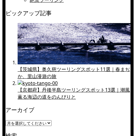
絶景ツーリング
ピックアップ記事
【茨城県】奥久慈ツーリングスポット11選｜春まぢ
か、里山漫遊の旅
【京都府】丹後半島ツーリングスポット13選｜潮風
薫る海辺の道をのんびりと
アーカイブ
検索