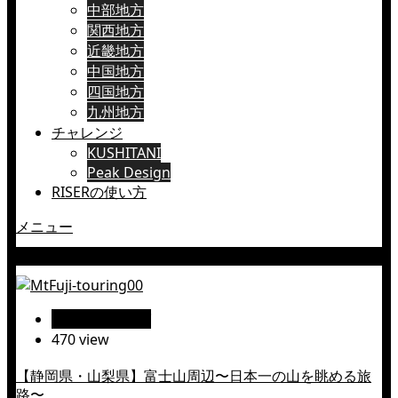
中部地方
関西地方
近畿地方
中国地方
四国地方
九州地方
チャレンジ
KUSHITANI
Peak Design
RISERの使い方
メニュー
村山浅間神社
絶景ツーリング
470 view
【静岡県・山梨県】富士山周辺〜日本一の山を眺める旅
路〜