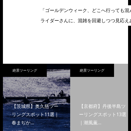
「ゴールデンウィーク、どこへ行っても混
ライダーさんに、混雑を回避しつつ見応え
絶景ツーリング
絶景ツーリング
【茨城県】奥久慈ツー
【京都府】丹後半島ツ
リングスポット11選｜
ーリングスポット13選
春まぢか…
｜潮風薫…