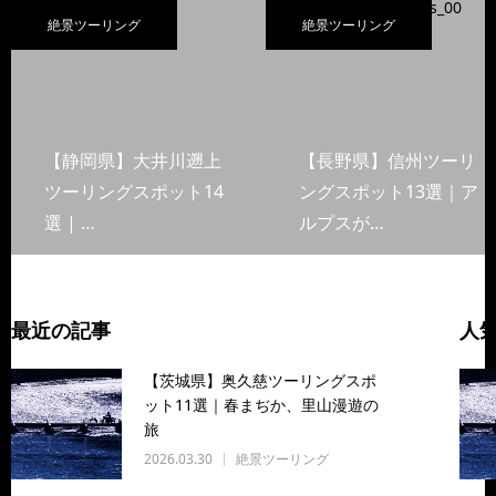
絶景ツーリング
絶景ツーリング
【静岡県】大井川遡上
【長野県】信州ツーリ
ツーリングスポット14
ングスポット13選｜ア
選 | …
ルプスが…
最近の記事
人
【茨城県】奥久慈ツーリングスポ
ット11選｜春まぢか、里山漫遊の
旅
2026.03.30
絶景ツーリング