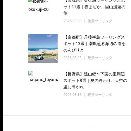
【茨城県】奥久慈ツーリングスポ
ット11選｜春まぢか、里山漫遊の
旅
2026.03.30
絶景ツーリング
【京都府】丹後半島ツーリングス
ポット13選｜潮風薫る海辺の道を
のんびりと
2026.03.23
絶景ツーリング
【長野県】遠山郷〜下栗の里周辺
スポット9選｜夏の終わり、天空の
里に導かれ
2026.03.16
絶景ツーリング