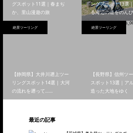
グスポット11選｜春まぢ
ングスポット13選
か、里山漫遊の旅
る海辺の道をのんび
絶景ツーリング
絶景ツーリング
【静岡県】大井川遡上ツー
【長野県】信州ツ
リングスポット14選 | 大河
スポット13選｜ア
の流れを遡って……
造った大地をゆく
最近の記事