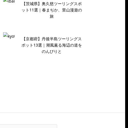
【茨城県】奥久慈ツーリングスポ
ット11選｜春まぢか、里山漫遊の
旅
【京都府】丹後半島ツーリングス
ポット13選｜潮風薫る海辺の道を
のんびりと