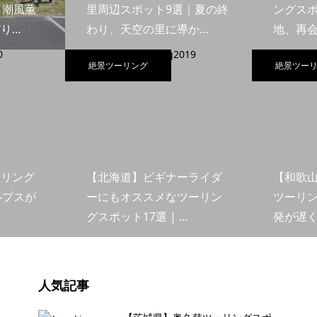
｜潮風薫
里周辺スポット9選｜夏の終
ングスポ
り…
わり、天空の里に導か…
地、再
絶景ツーリング
絶景ツー
ーリング
【北海道】ビギナーライダ
【和歌
ルプスが
ーにもオススメなツーリン
ツーリン
グスポット17選 | …
発が遅
人気記事