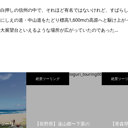
目白押しの信州の中で、それほど有名ではないけれど、すばら
にしえの道・中山道をたどり標高1,600mの高原へと駆け上が
大展望台といえるような場所が広がっていたのであった…
絶景ツーリング
絶景ツー
島ツーリ
【長野県】遠山郷〜下栗の
【青森