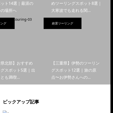
ット14選｜最涯の
めツーリングスポット8選｜
会の場所へ
大寒波でも走れる関…
リング
絶景ツーリング
山県北部】おすすめ
【三重県】伊勢のツーリン
グスポット5選 | 出
グスポット12選 | 旅の原
くとも満喫…
点〜お伊勢さんへの…
ピックアップ記事