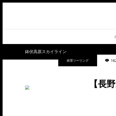
鉢伏高原スカイライン
16
絶景ツーリング
【長野