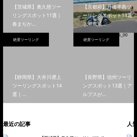
【茨城県】奥久慈ツー
【京都府】丹後半島ツ
リングスポット11選｜
ーリングスポット13選
春まぢか…
｜潮風薫…
絶景ツーリング
絶景ツーリング
【静岡県】大井川遡上
【長野県】信州ツーリ
ツーリングスポット14
ングスポット13選｜ア
選 | …
ルプスが…
最近の記事
人