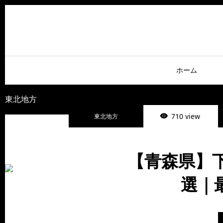
ホーム
東北地方
710 view
東北地方
【青森県】
選｜