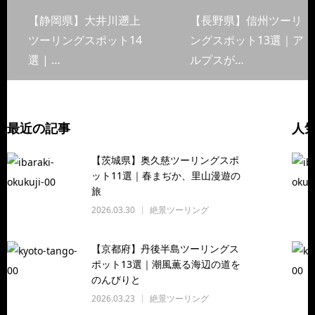
【静岡県】大井川遡上
【長野県】信州ツーリ
ツーリングスポット14
ングスポット13選｜ア
選 | …
ルプスが…
最近の記事
人
【茨城県】奥久慈ツーリングスポ
ット11選｜春まぢか、里山漫遊の
旅
2026.03.30
絶景ツーリング
【京都府】丹後半島ツーリングス
ポット13選｜潮風薫る海辺の道を
のんびりと
2026.03.23
絶景ツーリング