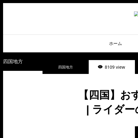
ホーム
四国地方
8109 view
四国地方
【四国】お
| ライダ