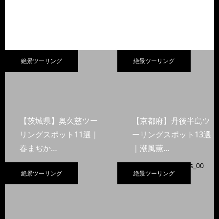
絶景ツーリング
絶景ツーリング
【茨城県】奥久慈ツー
【京都府】丹後半島ツ
リングスポット11選｜
ーリングスポット13選
春まぢか…
｜潮風薫…
絶景ツーリング
絶景ツーリング