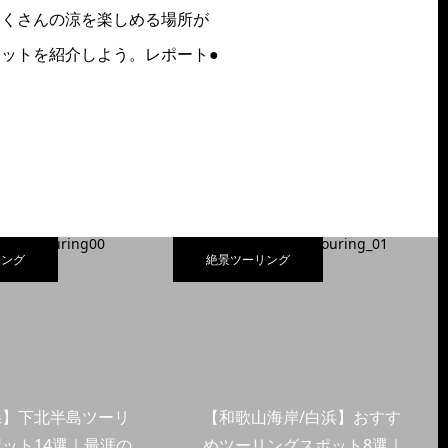
たくさんの涼を楽しめる場所が
ットを紹介しよう。レポート●
リング
絶景ツーリング
県】下北半島ツーリ
【和歌山海岸/白浜】おすす
ット14選｜最涯の
めツーリングスポット8選｜