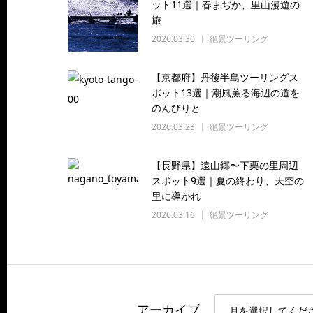
ット11選｜春まぢか、里山漫遊の
旅
2026.03.30
絶景ツーリング
【京都府】丹後半島ツーリングス
ポット13選｜潮風薫る海辺の道を
のんびりと
2026.03.23
絶景ツーリング
【長野県】遠山郷〜下栗の里周辺
スポット9選｜夏の終わり、天空の
里に導かれ
2026.03.16
絶景ツーリング
アーカイブ