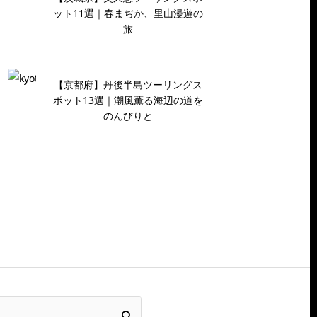
ット11選｜春まぢか、里山漫遊の
旅
【京都府】丹後半島ツーリングス
ポット13選｜潮風薫る海辺の道を
のんびりと