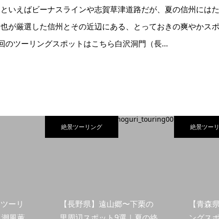
スといえばビーナスラインや志賀草津道路だが、夏の信州には
也が厳選した信州とその近辺にある、とっておきの爽やかスポ
回のツーリングスポットはこちら白沢洞門（長…
絶景ツーリング
絶景ツー
島ツーリ
【長野県】遠山郷〜下栗の
【青森
｜潮風薫
里周辺スポット9選｜夏の終
ングスポ