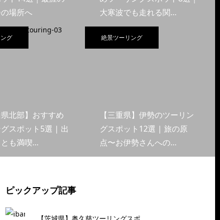
会の場所へ
大寒波でも走れる関…
リング
絶景ツーリング
山県北部】おすすめ
【三重県】伊勢のツーリン
グスポット5選 | 出
グスポット12選 | 旅の原
くとも満喫…
点〜お伊勢さんへの…
ピックアップ記事
【茨城県】奥久慈ツーリングスポ