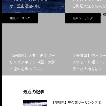
か、里山漫遊の旅
る海辺の道をのんび
絶景ツーリング
絶景ツーリング
【静岡県】大井川遡上ツー
【長野県】信州ツ
リングスポット14選 | 大河
スポット13選｜ア
の流れを遡って……
造った大地をゆく
最近の記事
【茨城県】奥久慈ツーリングスポ