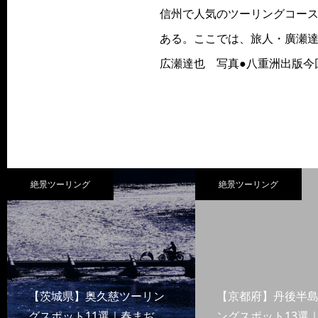
信州で人気のツーリングコー
ある。ここでは、旅人・廣瀬達
広瀬達也 写真●八重洲出版今
絶景ツーリング
絶景ツーリング
【茨城県】奥久慈ツーリン
【京都府】丹後半
グスポット11選｜春まぢ
ングスポット13選