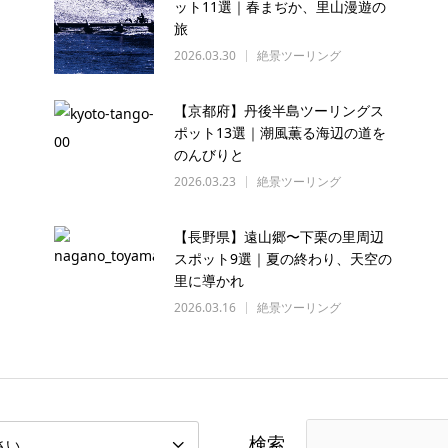
ット11選｜春まぢか、里山漫遊の
旅
2026.03.30
絶景ツーリング
【京都府】丹後半島ツーリングス
ポット13選｜潮風薫る海辺の道を
のんびりと
2026.03.23
絶景ツーリング
【長野県】遠山郷〜下栗の里周辺
スポット9選｜夏の終わり、天空の
里に導かれ
2026.03.16
絶景ツーリング
検索