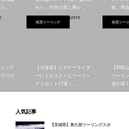
り…
わり、天空の里に導か…
地、再
絶景ツーリング
絶景ツー
ーリング
【北海道】ビギナーライダ
【和歌
ルプスが
ーにもオススメなツーリン
ツーリン
グスポット17選 | …
発が遅
人気記事
【茨城県】奥久慈ツーリングスポ