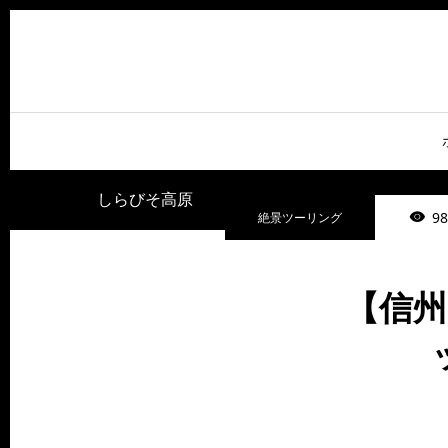
しらびそ高原
98
絶景ツーリング
【信州