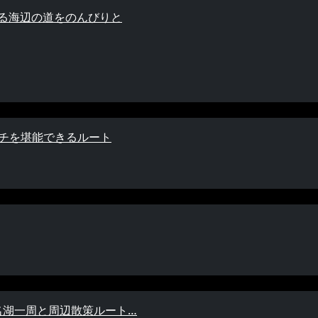
薫る海辺の道をのんびりと
イチを堪能できるルート
名湖一周と周辺散策ルート…