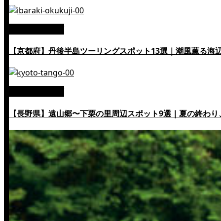
絶景ツーリング
【京都府】丹後半島ツーリングスポット13選｜潮風薫る海
絶景ツーリング
【長野県】遠山郷〜下栗の里周辺スポット9選｜夏の終わり