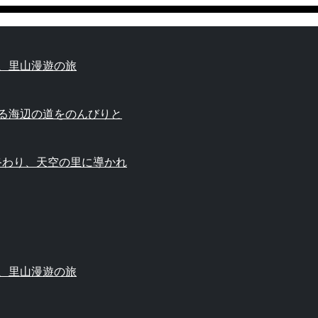
、里山漫遊の旅
薫る海辺の道をのんびりと
終わり、天空の里に導かれ
、里山漫遊の旅