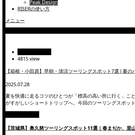
Peak Design
RISERの使い方
メニュー
とと丸食堂定食
絶景ツーリング
4815 view
【箱根・小田原】早朝・清涼ツーリングスポット7選 | 夏
2025.07.28
夏を快適に走るコツのひとつが「標高の高い所に行く」こ
がすがしいショートトリップへ。今回のツーリングスポッ
絶景ツーリング
【茨城県】奥久慈ツーリングスポット11選｜春まぢか、里