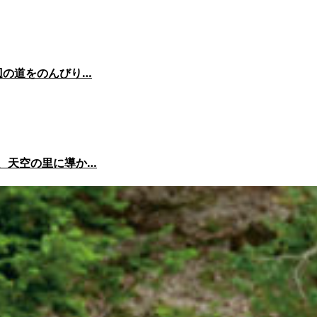
辺の道をのんびり…
、天空の里に導か…