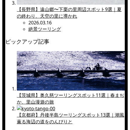
【長野県】遠山郷〜下栗の里周辺スポット9選｜夏
の終わり、天空の里に導かれ
2026.03.16
絶景ツーリング
ピックアップ記事
【茨城県】奥久慈ツーリングスポット11選｜春まぢ
か、里山漫遊の旅
【京都府】丹後半島ツーリングスポット13選｜潮風
薫る海辺の道をのんびりと