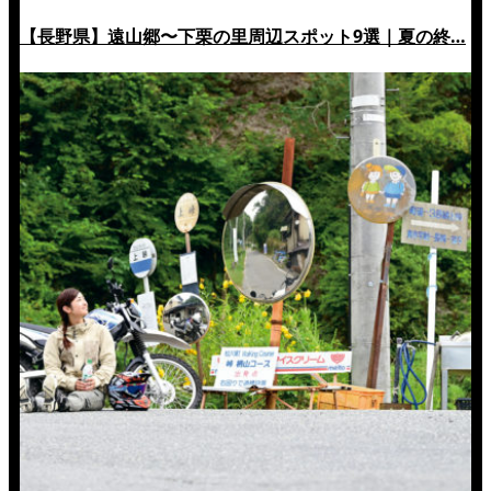
【長野県】遠山郷〜下栗の里周辺スポット9選｜夏の終…