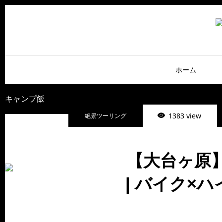
ホーム
キャンプ飯
1383 view
絶景ツーリング
【大台ヶ原
| バイク×