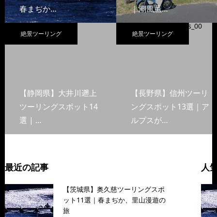
春まぢか…
｜潮風薫…
絶景ツーリング
絶景ツーリング
【静岡県】大井川遡上
【長野県】信州ツーリ
ツーリングスポット14
ングスポット13選｜ア
選 | …
ルプスが…
最近の記事
人
【茨城県】奥久慈ツーリングスポ
ット11選｜春まぢか、里山漫遊の
旅