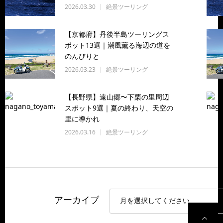
2026.03.30
絶景ツーリング
【京都府】丹後半島ツーリングス
ポット13選｜潮風薫る海辺の道を
のんびりと
2026.03.23
絶景ツーリング
【長野県】遠山郷〜下栗の里周辺
スポット9選｜夏の終わり、天空の
里に導かれ
2026.03.16
絶景ツーリング
アーカイブ
P