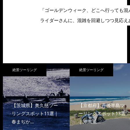
「ゴールデンウィーク、どこへ行っても混
ライダーさんに、混雑を回避しつつ見応え
絶景ツーリング
絶景ツーリング
【茨城県】奥久慈ツー
【京都府】丹後半島ツ
リングスポット11選｜
ーリングスポット13選
春まぢか…
｜潮風薫…