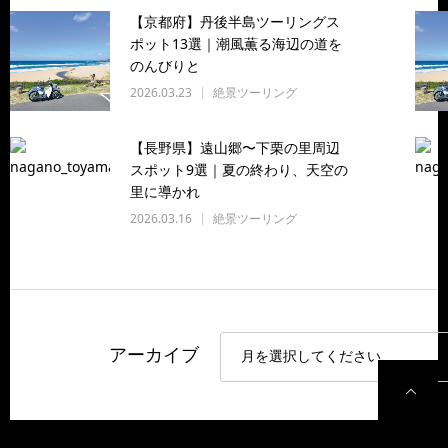
【京都府】丹後半島ツーリングス
ポット13選｜潮風薫る海辺の道を
のんびりと
2026.03.23
絶景ツーリング
【長野県】遠山郷〜下栗の里周辺
スポット9選｜夏の終わり、天空の
里に導かれ
2026.03.16
絶景ツーリング
アーカイブ
P