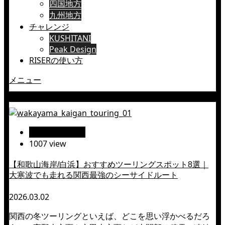
四国地方
九州地方
チャレンジ
KUSHITANI
Peak Design
RISERの使い方
メニュー
三段壁
絶景ツーリング
1007 view
【和歌山海岸/白浜】おすすめツーリングスポット8選｜
大寒波でも走れる関西最強のシーサイドルート
2026.03.02
関西の冬ツーリングといえば、どこを思い浮かべるだろ