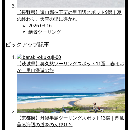
【長野県】遠山郷〜下栗の里周辺スポット9選｜夏
の終わり、天空の里に導かれ
2026.03.16
絶景ツーリング
ピックアップ記事
【茨城県】奥久慈ツーリングスポット11選｜春まぢ
か、里山漫遊の旅
【京都府】丹後半島ツーリングスポット13選｜潮風
薫る海辺の道をのんびりと