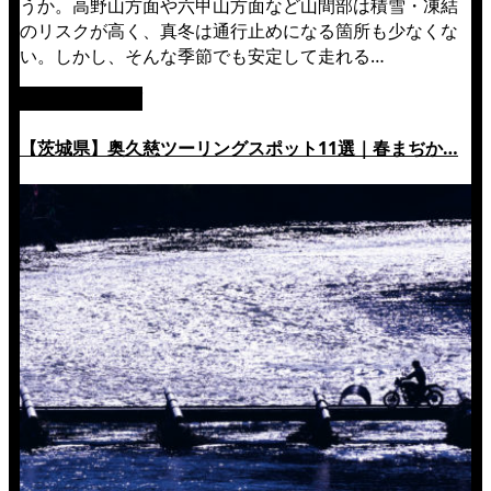
うか。高野山方面や六甲山方面など山間部は積雪・凍結
のリスクが高く、真冬は通行止めになる箇所も少なくな
い。しかし、そんな季節でも安定して走れる…
絶景ツーリング
【茨城県】奥久慈ツーリングスポット11選｜春まぢか…