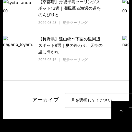
【京都府】丹後半島ツーリングス
ポット13選｜潮風薫る海辺の道を
のんびりと
2026.03.23
絶景ツーリング
【長野県】遠山郷〜下栗の里周辺
スポット9選｜夏の終わり、天空の
里に導かれ
2026.03.16
絶景ツーリング
アーカイブ
P