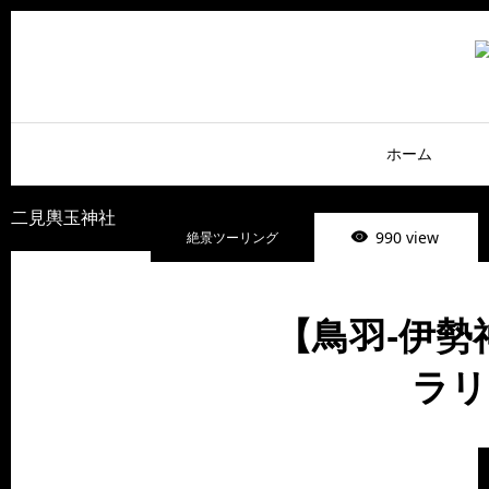
ホーム
二見輿玉神社
990 view
絶景ツーリング
【鳥羽-伊
ラリ