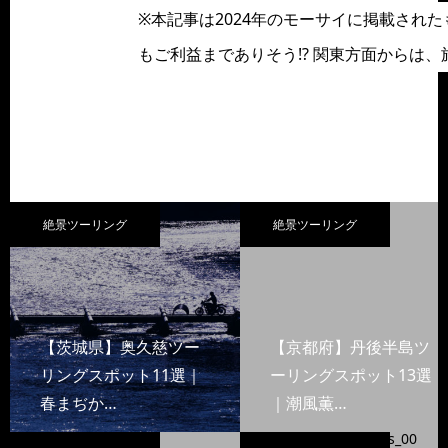
※本記事は2024年のモーサイに掲載され
もご利益までありそう!? 関東方面からは
絶景ツーリング
絶景ツーリング
【茨城県】奥久慈ツー
【京都府】丹後半島ツ
リングスポット11選｜
ーリングスポット13選
春まぢか…
｜潮風薫…