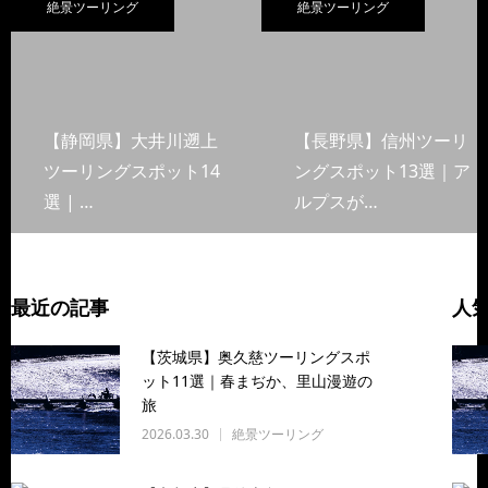
絶景ツーリング
絶景ツーリング
【静岡県】大井川遡上
【長野県】信州ツーリ
ツーリングスポット14
ングスポット13選｜ア
選 | …
ルプスが…
最近の記事
人
【茨城県】奥久慈ツーリングスポ
ット11選｜春まぢか、里山漫遊の
旅
2026.03.30
絶景ツーリング