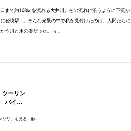
口まで約168㎞を流れる大井川。その流れに沿うように下流
谷に秘境駅…。そんな光景の中で私が見付けたのは、人間たち
かう川と水の姿だった。写…
、ツーリン
 バイ…
記録的な猛暑だからこそ、ツーリングで「ヒンヤリ」を見る、触れる、食べる！いやはや、2018年の夏は異常なほどの暑さだ。このままでは暑さのせいでツーリングにも行きたくな…