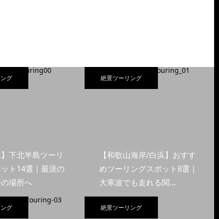
リング
絶景ツーリング
県】下北半島ツーリ
【和歌山海岸/白浜】おすす
ット14選｜最涯の
めツーリングスポット8選｜
会の場所へ
大寒波でも走れる関…
リング
絶景ツーリング