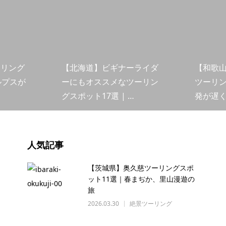
ーリング
【北海道】ビギナーライダ
【和歌
ルプスが
ーにもオススメなツーリン
ツーリン
グスポット17選 | …
発が遅
人気記事
【茨城県】奥久慈ツーリングスポ
ット11選｜春まぢか、里山漫遊の
旅
2026.03.30
絶景ツーリング