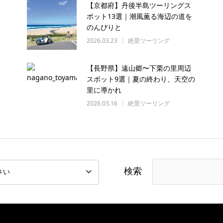
【京都府】丹後半島ツーリングス
ポット13選｜潮風薫る海辺の道を
のんびりと
2026.03.23
絶景ツーリング
【長野県】遠山郷〜下栗の里周辺
スポット9選｜夏の終わり、天空の
里に導かれ
2026.03.16
絶景ツーリング
検索