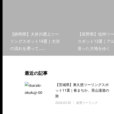
【静岡県】大井川遡上ツー
【長野県】信州ツ
リングスポット14選 | 大河
スポット13選｜ア
の流れを遡って……
造った大地をゆく
最近の記事
【茨城県】奥久慈ツーリングスポ
ット11選｜春まぢか、里山漫遊の
旅
2026.03.30
絶景ツーリング