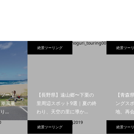
絶景ツーリング
絶景ツー
島ツーリ
【長野県】遠山郷〜下栗の
【青森
｜潮風薫
里周辺スポット9選｜夏の終
ングスポ
り…
わり、天空の里に導か…
地、再
絶景ツーリング
絶景ツー