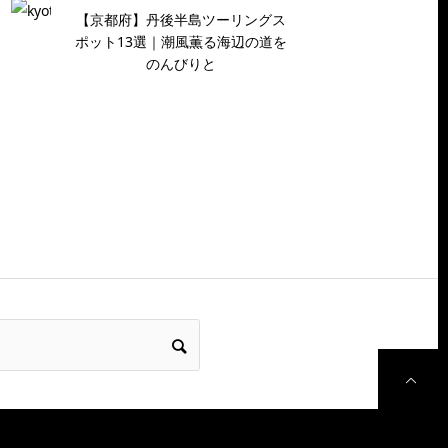
【京都府】丹後半島ツーリングス
ポット13選｜潮風薫る海辺の道を
のんびりと
P