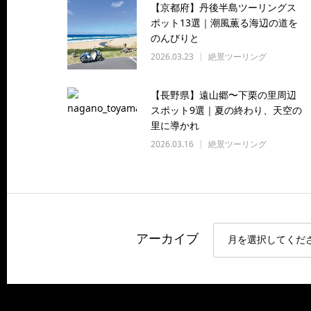
【京都府】丹後半島ツーリングス
ポット13選｜潮風薫る海辺の道を
のんびりと
2026.03.23
絶景ツーリング
【長野県】遠山郷〜下栗の里周辺
スポット9選｜夏の終わり、天空の
里に導かれ
2026.03.16
絶景ツーリング
アーカイブ