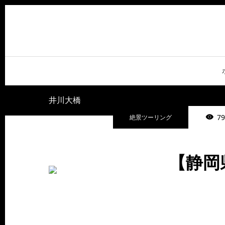
井川大橋
79
絶景ツーリング
【静岡