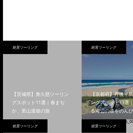
絶景ツーリング
絶景ツーリング
【茨城県】奥久慈ツーリン
【京都府】丹後半
グスポット11選｜春まぢ
ングスポット13選
か、里山漫遊の旅
る海辺の道をのんび
絶景ツーリング
絶景ツーリング