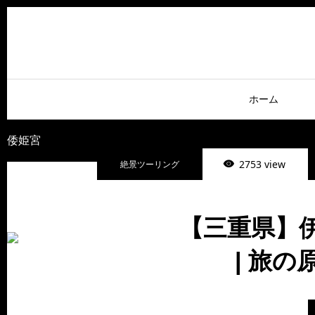
ホーム
倭姫宮
2753 view
絶景ツーリング
【三重県】
| 旅