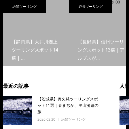
絶景ツーリング
絶景ツーリング
【静岡県】大井川遡上
【長野県】信州ツーリ
ツーリングスポット14
ングスポット13選｜ア
選 | …
ルプスが…
最近の記事
人
【茨城県】奥久慈ツーリングスポ
ット11選｜春まぢか、里山漫遊の
旅
2026.03.30
絶景ツーリング