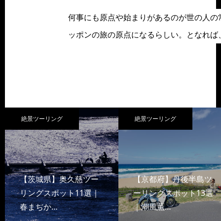
何事にも原点や始まりがあるのが世の人の
ッポンの旅の原点になるらしい。となれば
絶景ツーリング
絶景ツーリング
【茨城県】奥久慈ツー
【京都府】丹後半島ツ
リングスポット11選｜
ーリングスポット13選
春まぢか…
｜潮風薫…