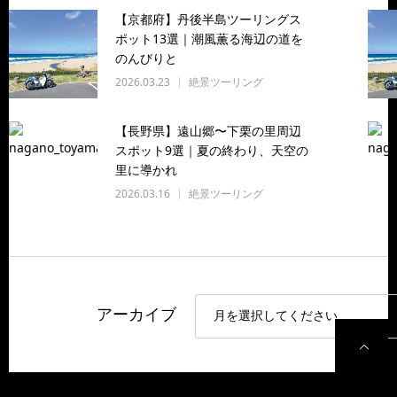
【京都府】丹後半島ツーリングス
ポット13選｜潮風薫る海辺の道を
のんびりと
2026.03.23
絶景ツーリング
【長野県】遠山郷〜下栗の里周辺
スポット9選｜夏の終わり、天空の
里に導かれ
2026.03.16
絶景ツーリング
アーカイブ
P