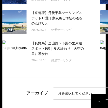
【京都府】丹後半島ツーリングス
ポット13選｜潮風薫る海辺の道を
のんびりと
2026.03.23
絶景ツーリング
【長野県】遠山郷〜下栗の里周辺
スポット9選｜夏の終わり、天空の
里に導かれ
2026.03.16
絶景ツーリング
アーカイブ
P