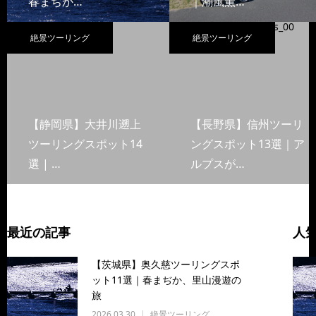
春まぢか…
｜潮風薫…
絶景ツーリング
絶景ツーリング
【静岡県】大井川遡上
【長野県】信州ツーリ
ツーリングスポット14
ングスポット13選｜ア
選 | …
ルプスが…
最近の記事
人
【茨城県】奥久慈ツーリングスポ
ット11選｜春まぢか、里山漫遊の
旅
2026.03.30
絶景ツーリング