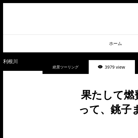
ホーム
利根川
3979 view
絶景ツーリング
果たして燃
って、銚子ま