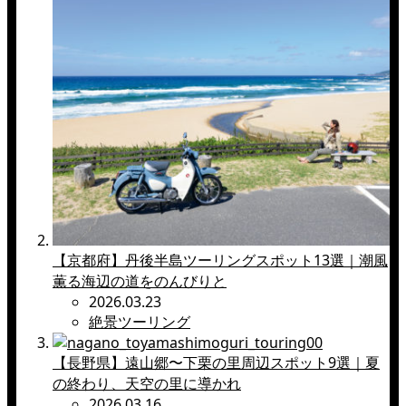
【京都府】丹後半島ツーリングスポット13選｜潮風
薫る海辺の道をのんびりと
2026.03.23
絶景ツーリング
【長野県】遠山郷〜下栗の里周辺スポット9選｜夏
の終わり、天空の里に導かれ
2026.03.16