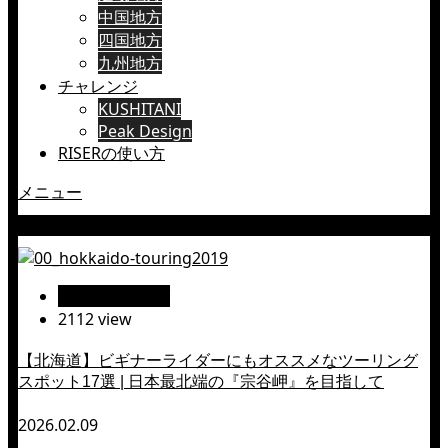
中国地方
四国地方
九州地方
チャレンジ
KUSHITANI
Peak Design
RISERの使い方
メニュー
北門神社
絶景ツーリング
2112 view
【北海道】ビギナーライダーにもオススメなツーリング
スポット17選 | 日本最北端の『宗谷岬』を目指して
2026.02.09