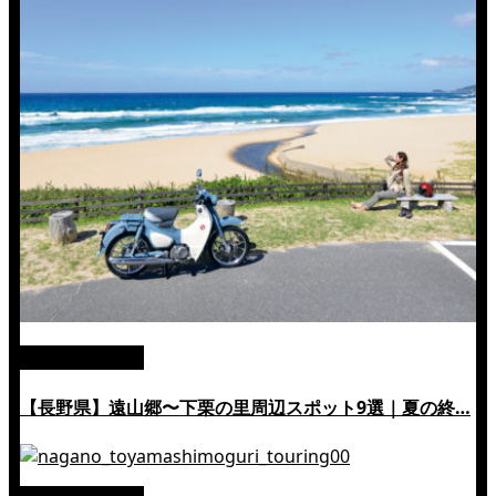
絶景ツーリング
【長野県】遠山郷〜下栗の里周辺スポット9選｜夏の終…