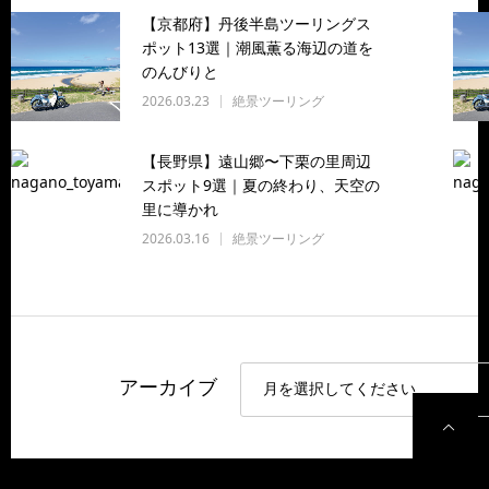
【京都府】丹後半島ツーリングス
ポット13選｜潮風薫る海辺の道を
のんびりと
2026.03.23
絶景ツーリング
【長野県】遠山郷〜下栗の里周辺
スポット9選｜夏の終わり、天空の
里に導かれ
2026.03.16
絶景ツーリング
アーカイブ
P