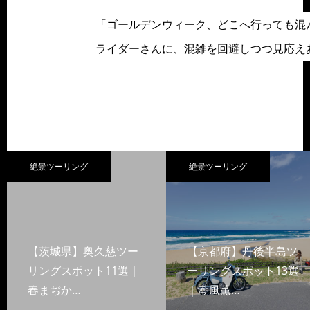
「ゴールデンウィーク、どこへ行っても混
ライダーさんに、混雑を回避しつつ見応え
絶景ツーリング
絶景ツーリング
【茨城県】奥久慈ツー
【京都府】丹後半島ツ
リングスポット11選｜
ーリングスポット13選
春まぢか…
｜潮風薫…