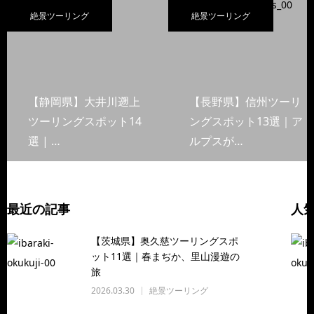
絶景ツーリング
絶景ツーリング
【静岡県】大井川遡上
【長野県】信州ツーリ
ツーリングスポット14
ングスポット13選｜ア
選 | …
ルプスが…
最近の記事
人
【茨城県】奥久慈ツーリングスポ
ット11選｜春まぢか、里山漫遊の
旅
2026.03.30
絶景ツーリング