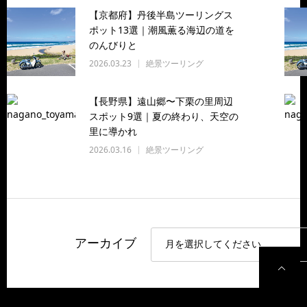
【京都府】丹後半島ツーリングス
ポット13選｜潮風薫る海辺の道を
のんびりと
2026.03.23
絶景ツーリング
【長野県】遠山郷〜下栗の里周辺
スポット9選｜夏の終わり、天空の
里に導かれ
2026.03.16
絶景ツーリング
アーカイブ
P