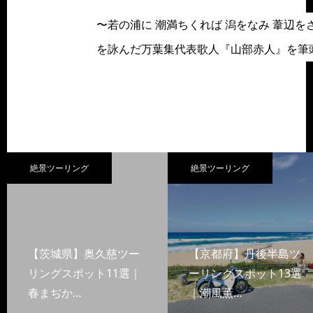
〜若の浦に 潮満ちくれば 潟をなみ 葦辺
を詠んだ万葉集代表歌人『山部赤人』を筆
絶景ツーリング
絶景ツーリング
【茨城県】奥久慈ツー
【京都府】丹後半島ツ
リングスポット11選｜
ーリングスポット13選
春まぢか…
｜潮風薫…