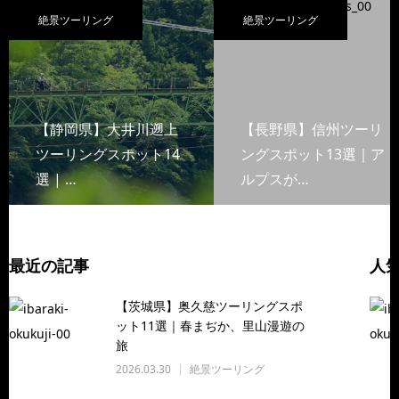
絶景ツーリング
絶景ツーリング
【静岡県】大井川遡上
【長野県】信州ツーリ
ツーリングスポット14
ングスポット13選｜ア
選 | …
ルプスが…
最近の記事
人
【茨城県】奥久慈ツーリングスポ
ット11選｜春まぢか、里山漫遊の
旅
2026.03.30
絶景ツーリング