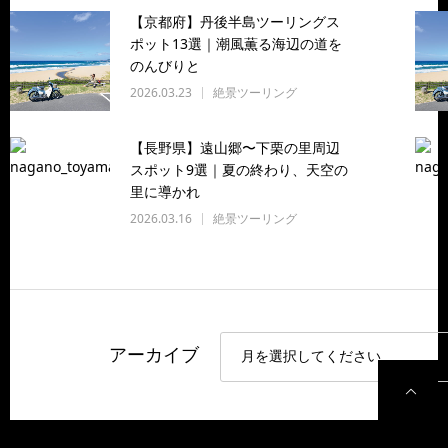
【京都府】丹後半島ツーリングス
ポット13選｜潮風薫る海辺の道を
のんびりと
2026.03.23
絶景ツーリング
【長野県】遠山郷〜下栗の里周辺
スポット9選｜夏の終わり、天空の
里に導かれ
2026.03.16
絶景ツーリング
アーカイブ
P