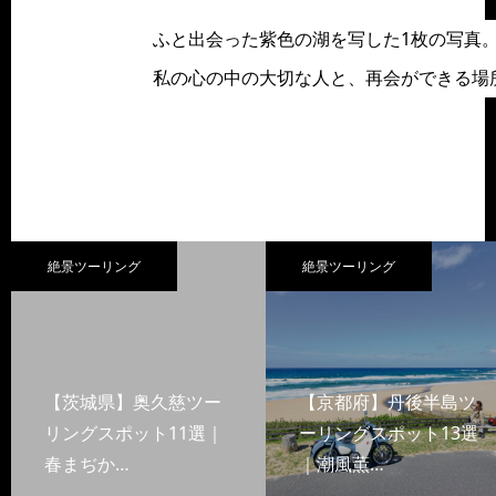
ふと出会った紫色の湖を写した1枚の写真。
私の心の中の大切な人と、再会ができる場所
絶景ツーリング
絶景ツーリング
【茨城県】奥久慈ツー
【京都府】丹後半島ツ
リングスポット11選｜
ーリングスポット13選
春まぢか…
｜潮風薫…