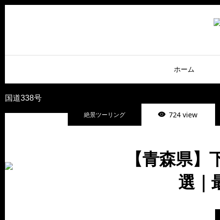
ホーム
国道338号
724 view
絶景ツーリング
【青森県】
選｜