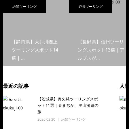
絶景ツーリング
絶景ツーリング
【静岡県】大井川遡上
【長野県】信州ツーリ
ツーリングスポット14
ングスポット13選｜ア
選 | …
ルプスが…
最近の記事
人
【茨城県】奥久慈ツーリングスポ
ット11選｜春まぢか、里山漫遊の
旅
2026.03.30
絶景ツーリング