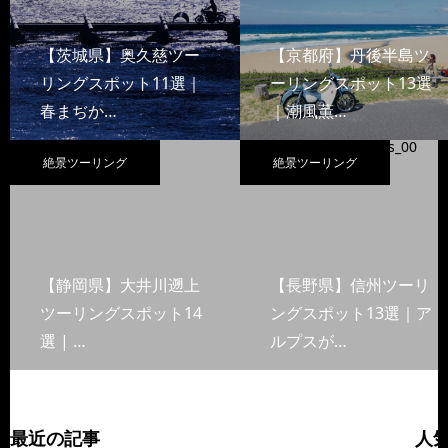
【茨城県】奥久慈ツー
【京都府】丹後半島ツ
リングスポット11選｜
ーリングスポット13選
春まぢか…
｜潮風薫…
絶景ツーリング
絶景ツーリング
【静岡県】大井川遡上
【長野県】信州ツーリ
ツーリングスポット14
ングスポット13選｜ア
選 | …
ルプスが…
最近の記事
人