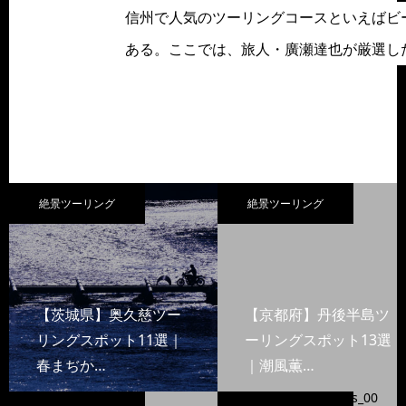
信州で人気のツーリングコースといえばビ
ある。ここでは、旅人・廣瀬達也が厳選し
絶景ツーリング
絶景ツーリング
【茨城県】奥久慈ツー
【京都府】丹後半島ツ
リングスポット11選｜
ーリングスポット13選
春まぢか…
｜潮風薫…