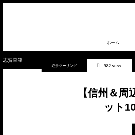
ホーム
志賀草津
982 view
絶景ツーリング
【信州＆周
ット1