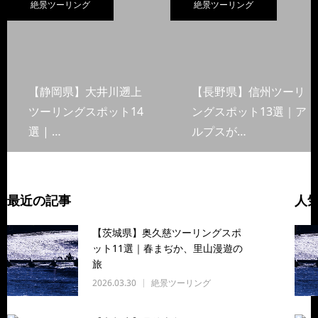
絶景ツーリング
絶景ツーリング
【静岡県】大井川遡上
【長野県】信州ツーリ
ツーリングスポット14
ングスポット13選｜ア
選 | …
ルプスが…
最近の記事
人
【茨城県】奥久慈ツーリングスポ
ット11選｜春まぢか、里山漫遊の
旅
2026.03.30
絶景ツーリング