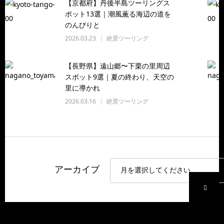
【京都府】丹後半島ツーリングス
ポット13選｜潮風薫る海辺の道を
のんびりと
2026.03.23
絶景ツーリング
【長野県】遠山郷〜下栗の里周辺
スポット9選｜夏の終わり、天空の
里に導かれ
2026.03.16
絶景ツーリング
アーカイブ
P