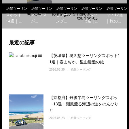
川遡上ツ
グスポッ
ダーにも
おすすめ
のツーリ
ーリング
ト13選｜
オススメ
ツーリン
ングスポ
絶景ツーリング
絶景ツーリング
絶景ツーリング
絶景ツーリング
絶景ツーリン
スポット
アルプス
なツーリ
グスポッ
ット12選
14選 | …
が…
ング…
ト5選 |…
| 旅の…
最近の記事
【茨城県】奥久慈ツーリングスポット1
1選｜春まぢか、里山漫遊の旅
2026.03.30
絶景ツーリング
【京都府】丹後半島ツーリングスポッ
ト13選｜潮風薫る海辺の道をのんびり
と
2026.03.23
絶景ツーリング