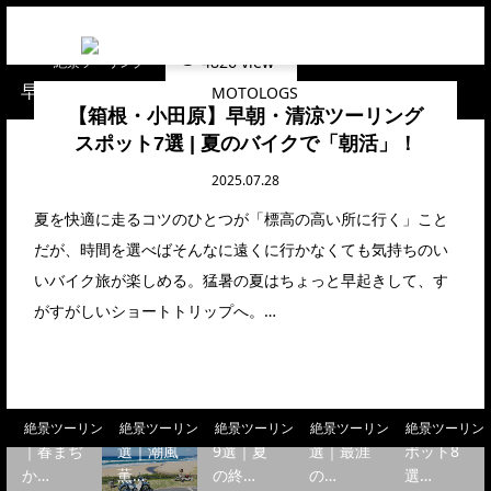
4826 view
絶景ツーリング
早朝ツーリング
【箱根・小田原】早朝・清涼ツーリング
スポット7選 | 夏のバイクで「朝活」！
2025.07.28
夏を快適に走るコツのひとつが「標高の高い所に行く」こと
だが、時間を選べばそんなに遠くに行かなくても気持ちのい
いバイク旅が楽しめる。猛暑の夏はちょっと早起きして、す
がすがしいショートトリップへ。…
【茨城
【京都
【長野
【青森
【和歌山
県】奥久
府】丹後
県】遠山
県】下北
海岸/白
慈ツーリ
半島ツー
郷〜下栗
半島ツー
浜】おす
ングスポ
リングス
の里周辺
リングス
すめツー
【長野
【北海
ット11選
ポット13
スポット
ポット14
リングス
絶景ツーリング
絶景ツーリング
絶景ツーリング
絶景ツーリング
絶景ツーリン
【静岡
県】信州
道】ビギ
【和歌山
【三重
｜春まぢ
選｜潮風
9選｜夏
選｜最涯
ポット8
県】大井
ツーリン
ナーライ
県北部】
県】伊勢
か…
薫…
の終…
の…
選…