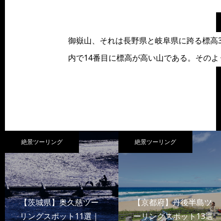
御嶽山、それは長野県と岐阜県に跨る標高3
内で14番目に標高が高い山である。そのよ
絶景ツーリング
絶景ツーリング
【茨城県】奥久慈ツー
【京都府】丹後半島ツ
リングスポット11選｜
ーリングスポット13選