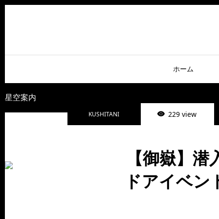
ホーム
星空案内
229 view
KUSHITANI
【御嶽】潜
ドアイベントへ