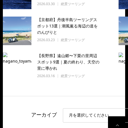
2026.03.30
絶景ツーリング
【京都府】丹後半島ツーリングス
ポット13選｜潮風薫る海辺の道を
のんびりと
2026.03.23
絶景ツーリング
【長野県】遠山郷〜下栗の里周辺
スポット9選｜夏の終わり、天空の
里に導かれ
2026.03.16
絶景ツーリング
アーカイブ
P