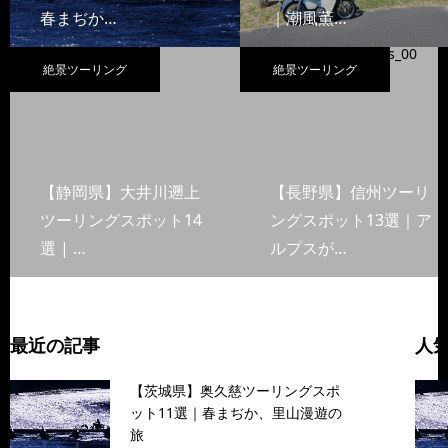
春まぢか…
｜潮風薫…
絶景ツーリング
絶景ツーリング
【静岡県】大井川遡上
【長野県】信州ツーリ
ツーリングスポット14
ングスポット13選｜ア
選 | …
ルプスが…
最近の記事
人
【茨城県】奥久慈ツーリングスポ
ット11選｜春まぢか、里山漫遊の
旅