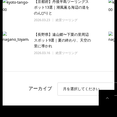
【京都府】丹後半島ツーリングス
ポット13選｜潮風薫る海辺の道を
のんびりと
2026.03.23
絶景ツーリング
【長野県】遠山郷〜下栗の里周辺
スポット9選｜夏の終わり、天空の
里に導かれ
2026.03.16
絶景ツーリング
アーカイブ
P