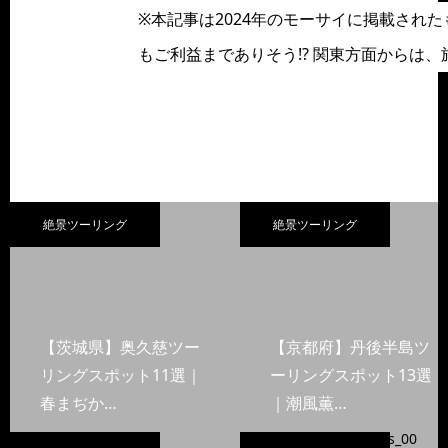
※本記事は2024年のモーサイに掲載され
もご利益までありそう!? 関東方面からは
絶景ツーリング
絶景ツーリング
【茨城県】奥久慈ツー
【京都府】丹後半島ツ
リングスポット11選｜
ーリングスポット13選
春まぢか…
｜潮風薫…