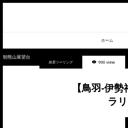
ホーム
朝熊山展望台
990 view
絶景ツーリング
【鳥羽-伊
ラリ