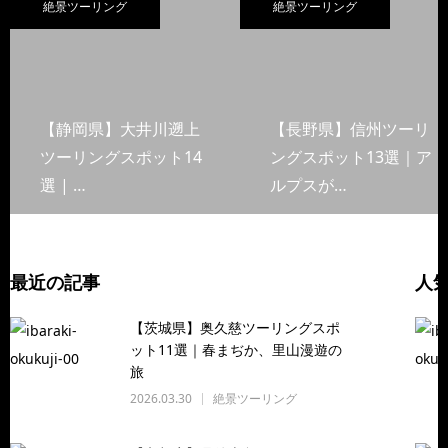
絶景ツーリング
絶景ツーリング
【静岡県】大井川遡上
【長野県】信州ツーリ
ツーリングスポット14
ングスポット13選｜ア
選 | …
ルプスが…
最近の記事
人
【茨城県】奥久慈ツーリングスポ
ット11選｜春まぢか、里山漫遊の
旅
2026.03.30
絶景ツーリング