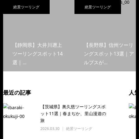
絶景ツーリング
絶景ツーリング
【静岡県】大井川遡上
【長野県】信州ツーリ
ツーリングスポット14
ングスポット13選｜ア
選 | …
ルプスが…
最近の記事
人
【茨城県】奥久慈ツーリングスポ
ット11選｜春まぢか、里山漫遊の
旅
2026.03.30
絶景ツーリング