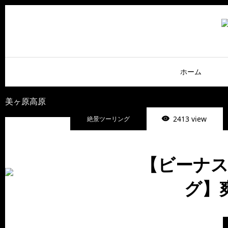
ホーム
美ヶ原高原
2413 view
絶景ツーリング
【ビーナス
グ】