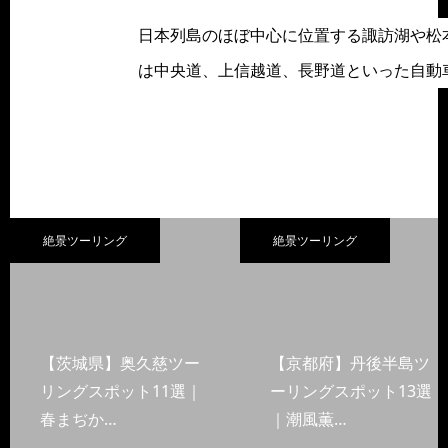
日本列島のほぼ中心に位置する諏訪湖や松
は中央道、上信越道、長野道といった自動
絶景ツーリング
絶景ツーリング
【茨城県】奥久慈ツー
【京都府】丹後半島ツ
リングスポット11選｜
ーリングスポット13選
春まぢか…
｜潮風薫…