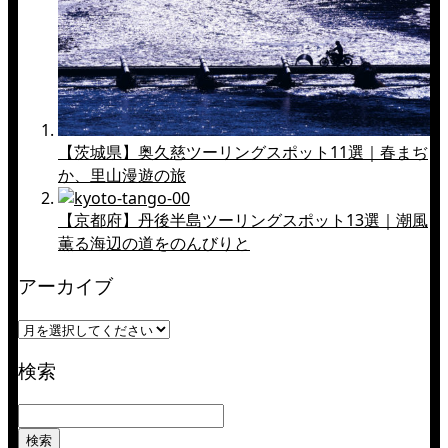
【茨城県】奥久慈ツーリングスポット11選｜春まぢ
か、里山漫遊の旅
【京都府】丹後半島ツーリングスポット13選｜潮風
薫る海辺の道をのんびりと
アーカイブ
検索