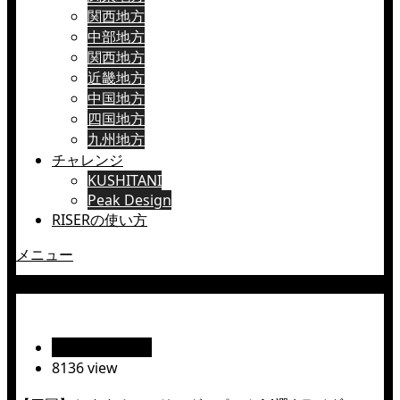
関西地方
中部地方
関西地方
近畿地方
中国地方
四国地方
九州地方
チャレンジ
KUSHITANI
Peak Design
RISERの使い方
メニュー
道の駅 かわうその里すさき
絶景ツーリング
8136 view