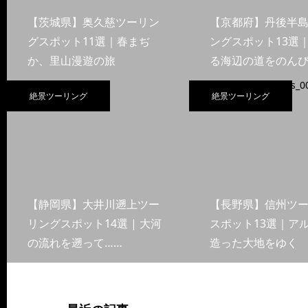
【茨城県】奥久慈ツーリン
【京都府】丹後半
グスポット11選｜春まぢ
ングスポット13選
か、里山漫遊の旅
る海辺の道をのんび
絶景ツーリング
絶景ツーリング
【静岡県】大井川遡上ツー
【長野県】信州ツ
リングスポット14選 | 大河
スポット13選｜ア
の流れを遡って……
造った大地をゆく