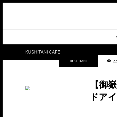
KUSHITANI CAFE
22
KUSHITANI
【御
ドアイベ