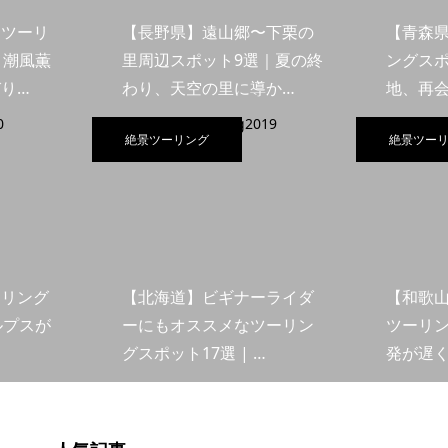
島ツーリ
【長野県】遠山郷〜下栗の
【青森
｜潮風薫
里周辺スポット9選｜夏の終
ングスポ
り…
わり、天空の里に導か…
地、再
絶景ツーリング
絶景ツー
ーリング
【北海道】ビギナーライダ
【和歌
ルプスが
ーにもオススメなツーリン
ツーリン
グスポット17選 | …
発が遅