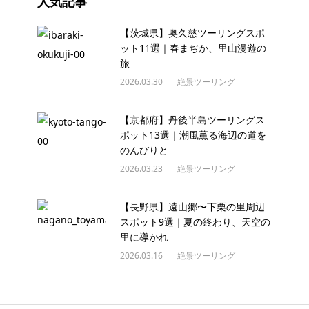
人気記事
【茨城県】奥久慈ツーリングスポ
ット11選｜春まぢか、里山漫遊の
旅
2026.03.30
絶景ツーリング
【京都府】丹後半島ツーリングス
ポット13選｜潮風薫る海辺の道を
のんびりと
2026.03.23
絶景ツーリング
【長野県】遠山郷〜下栗の里周辺
スポット9選｜夏の終わり、天空の
里に導かれ
2026.03.16
絶景ツーリング