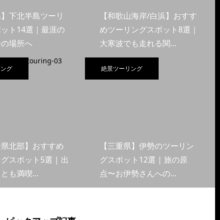
県】下北半島ツーリ
【和歌山海岸/白浜】おすす
ット14選｜最涯の
めツーリングスポット8選｜
会の場所へ
大寒波でも走れる関…
リング
絶景ツーリング
山県北部】おすすめ
【三重県】伊勢のツーリン
グスポット5選 | 出
グスポット12選 | 旅の原
くとも満喫…
点〜お伊勢さんへの…