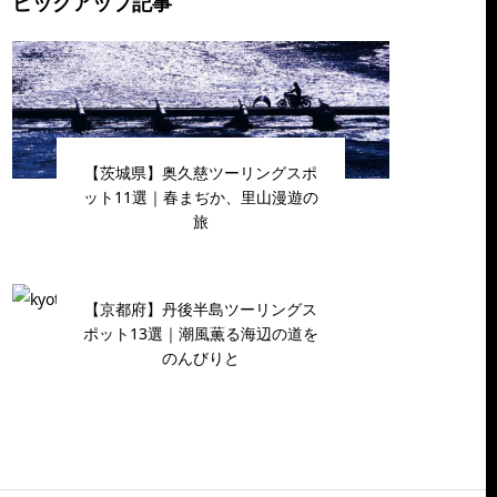
ピックアップ記事
【茨城県】奥久慈ツーリングスポ
ット11選｜春まぢか、里山漫遊の
旅
【京都府】丹後半島ツーリングス
ポット13選｜潮風薫る海辺の道を
のんびりと