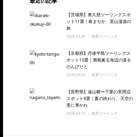
最近の記事
【茨城県】奥久慈ツーリングスポ
ット11選｜春まぢか、里山漫遊の
旅
2026.03.30
絶景ツーリング
【京都府】丹後半島ツーリングス
ポット13選｜潮風薫る海辺の道を
のんびりと
2026.03.23
絶景ツーリング
【長野県】遠山郷〜下栗の里周辺
スポット9選｜夏の終わり、天空の
里に導かれ
2026.03.16
絶景ツーリング