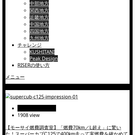
中部地方
関西地方
近畿地方
中国地方
四国地方
九州地方
チャレンジ
KUSHITANI
Peak Design
RISERの使い方
メニュー
インプレッション
インプレッション
1908 view
【モーサイ燃費調査室】「燃費70km／L超え」に驚い
た！スーパーカブC125で400km走って実燃費を確かめて