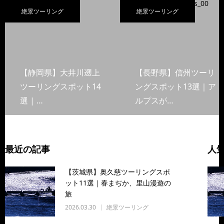
絶景ツーリング
絶景ツーリング
【静岡県】大井川遡上
【長野県】信州ツーリ
ツーリングスポット14
ングスポット13選｜ア
選 | …
ルプスが…
最近の記事
人
【茨城県】奥久慈ツーリングスポ
ット11選｜春まぢか、里山漫遊の
旅
2026.03.30
絶景ツーリング