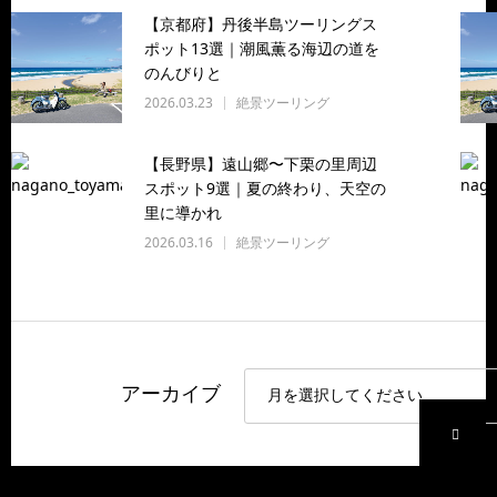
【京都府】丹後半島ツーリングス
ポット13選｜潮風薫る海辺の道を
のんびりと
2026.03.23
絶景ツーリング
【長野県】遠山郷〜下栗の里周辺
スポット9選｜夏の終わり、天空の
里に導かれ
2026.03.16
絶景ツーリング
アーカイブ
P