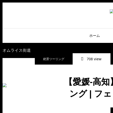
ホーム
オムライス街道
708 view
絶景ツーリング
【愛媛-高
ング | 