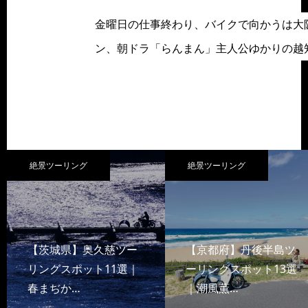
金曜日の仕事終わり、バイクで向かうは大
ン、朝ドラ「らんまん」主人公ゆかりの越
絶景ツーリング
絶景ツーリング
【茨城県】奥久慈ツー
【京都府】丹後半島ツ
リングスポット11選｜
ーリングスポット13選
春まぢか…
｜潮風薫…