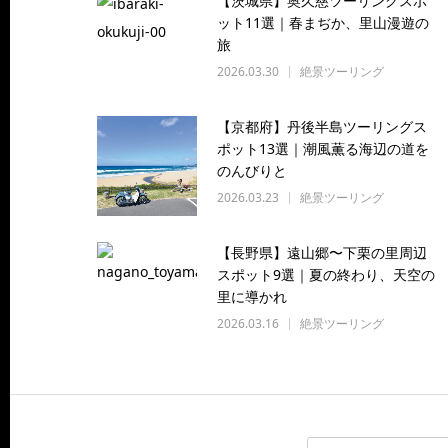
【茨城県】奥久慈ツーリングスポ
ット11選｜春まぢか、里山漫遊の
旅
2026.03.30
絶景ツーリング
【京都府】丹後半島ツーリングス
ポット13選｜潮風薫る海辺の道を
のんびりと
2026.03.23
絶景ツーリング
【長野県】遠山郷〜下栗の里周辺
スポット9選｜夏の終わり、天空の
里に導かれ
2026.03.16
絶景ツーリング