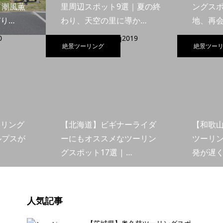
｜潮風薫
里周辺スポット9選｜夏の終
ングスポ
り…
わり、天空の里に導か…
地、再
絶景ツーリング
絶景ツー
ーリング
【北海道】ビギナーライダ
【和歌
ルプスが
ーにもオススメなツーリン
ツーリン
グスポット17選 | …
発が遅
人気記事