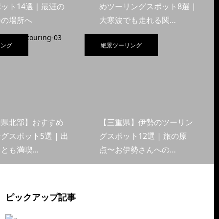
ット14選｜最涯の
めツーリングスポット8選｜
会の場所へ
大寒波でも走れる関…
リング
絶景ツーリング
山県北部】おすすめ
【三重県】伊勢のツーリン
グスポット5選 | 出
グスポット12選 | 旅の原
くとも満喫…
点〜お伊勢さんへの…
ピックアップ記事