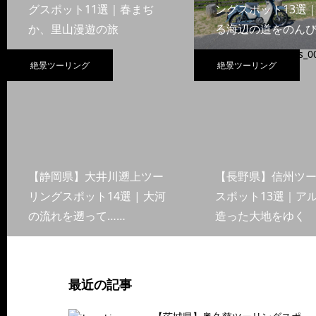
グスポット11選｜春まぢ
ングスポット13選
か、里山漫遊の旅
る海辺の道をのんび
絶景ツーリング
絶景ツーリング
【静岡県】大井川遡上ツー
【長野県】信州ツ
リングスポット14選 | 大河
スポット13選｜ア
の流れを遡って……
造った大地をゆく
最近の記事