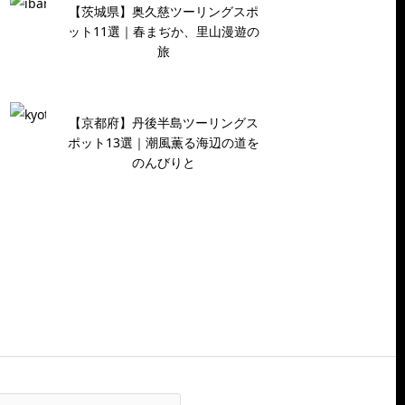
【茨城県】奥久慈ツーリングスポ
ット11選｜春まぢか、里山漫遊の
旅
【京都府】丹後半島ツーリングス
ポット13選｜潮風薫る海辺の道を
のんびりと