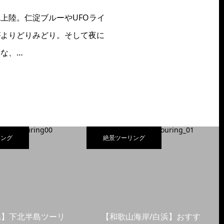
上陸。仁淀ブルーやUFOライ
がよりどりみどり。そして夜に
な、…
リング
絶景ツーリング
県】下北半島ツーリ
【和歌山海岸/白浜】おすす