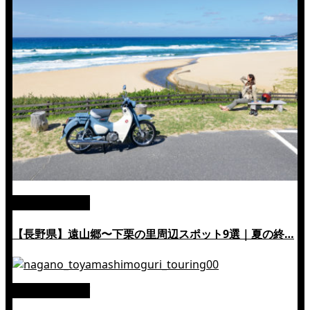
絶景ツーリング
【長野県】遠山郷〜下栗の里周辺スポット9選｜夏の終…
絶景ツーリング