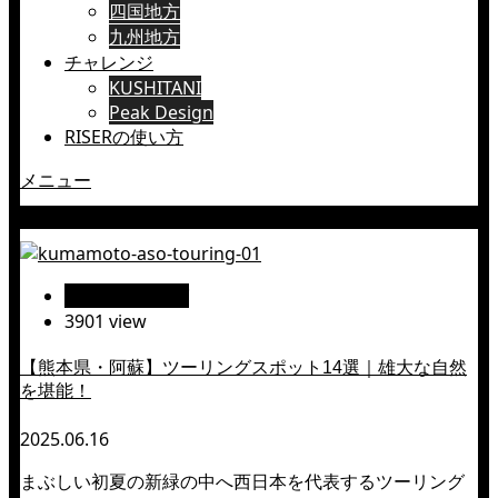
四国地方
九州地方
チャレンジ
KUSHITANI
Peak Design
RISERの使い方
メニュー
グリーンロード南阿蘇
絶景ツーリング
3901 view
【熊本県・阿蘇】ツーリングスポット14選｜雄大な自然
を堪能！
2025.06.16
まぶしい初夏の新緑の中へ西日本を代表するツーリング