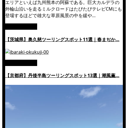
エリアといえば九州熊本の阿蘇である。巨大カルデラの
外輪山沿いを走るミルクロードはたびたびテレビCMにも
登場するほどで雄大な草原風景の中を緩や…
絶景ツーリング
【茨城県】奥久慈ツーリングスポット11選｜春まぢか…
絶景ツーリング
【京都府】丹後半島ツーリングスポット13選｜潮風薫…