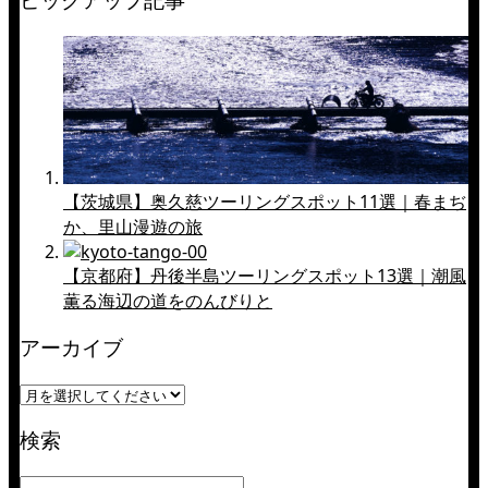
ピックアップ記事
【茨城県】奥久慈ツーリングスポット11選｜春まぢ
か、里山漫遊の旅
【京都府】丹後半島ツーリングスポット13選｜潮風
薫る海辺の道をのんびりと
アーカイブ
検索