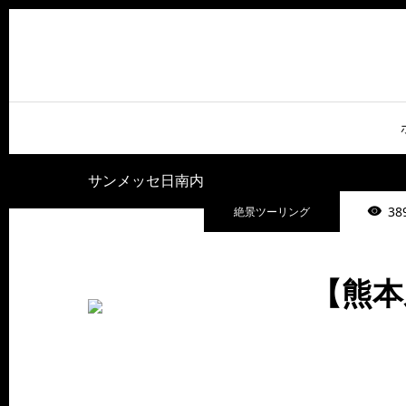
サンメッセ日南内
38
絶景ツーリング
【熊本