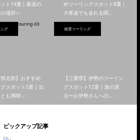
ット14選｜最涯の
めツーリングスポット8選｜
会の場所へ
大寒波でも走れる関…
リング
絶景ツーリング
山県北部】おすすめ
【三重県】伊勢のツーリン
グスポット5選 | 出
グスポット12選 | 旅の原
くとも満喫…
点〜お伊勢さんへの…
ピックアップ記事