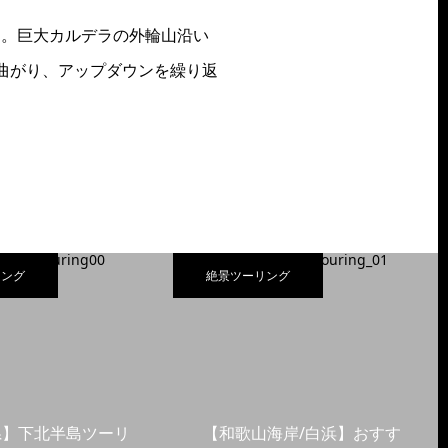
る。巨大カルデラの外輪山沿い
曲がり、アップダウンを繰り返
リング
絶景ツーリング
県】下北半島ツーリ
【和歌山海岸/白浜】おすす