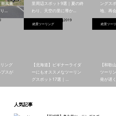
｜潮風薫
里周辺スポット9選｜夏の終
ングスポ
り…
わり、天空の里に導か…
地、再
絶景ツーリング
絶景ツー
ーリング
【北海道】ビギナーライダ
【和歌
ルプスが
ーにもオススメなツーリン
ツーリン
グスポット17選 | …
発が遅
人気記事