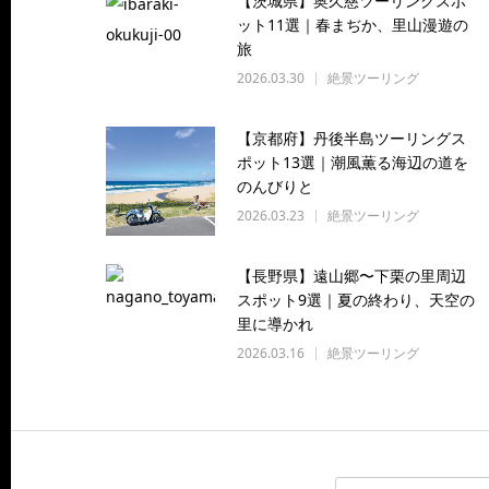
【茨城県】奥久慈ツーリングスポ
ット11選｜春まぢか、里山漫遊の
旅
2026.03.30
絶景ツーリング
【京都府】丹後半島ツーリングス
ポット13選｜潮風薫る海辺の道を
のんびりと
2026.03.23
絶景ツーリング
【長野県】遠山郷〜下栗の里周辺
スポット9選｜夏の終わり、天空の
里に導かれ
2026.03.16
絶景ツーリング