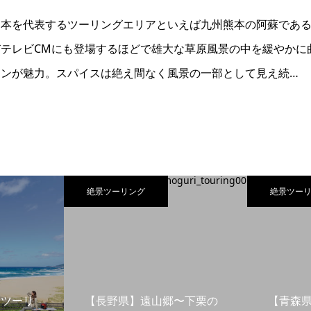
日本を代表するツーリングエリアといえば九州熊本の阿蘇であ
テレビCMにも登場するほどで雄大な草原風景の中を緩やかに
ンが魅力。スパイスは絶え間なく風景の一部として見え続…
絶景ツーリング
絶景ツー
島ツーリ
【長野県】遠山郷〜下栗の
【青森