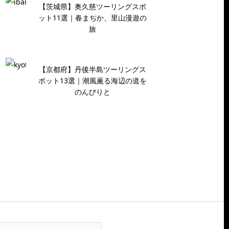
【茨城県】奥久慈ツーリングスポ
ット11選｜春まぢか、里山漫遊の
旅
【京都府】丹後半島ツーリングス
ポット13選｜潮風薫る海辺の道を
のんびりと