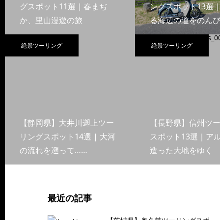
グスポット11選｜春まぢ
ングスポット13選
か、里山漫遊の旅
る海辺の道をのんび
絶景ツーリング
絶景ツーリング
【静岡県】大井川遡上ツー
【長野県】信州ツ
リングスポット14選 | 大河
スポット13選｜ア
の流れを遡って……
造った大地をゆく
最近の記事