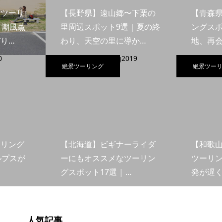
島ツーリ
【長野県】遠山郷〜下栗の
【青森
｜潮風薫
里周辺スポット9選｜夏の終
ングスポ
り…
わり、天空の里に導か…
地、再
絶景ツーリング
絶景ツー
ーリング
【北海道】ビギナーライダ
【和歌
ルプスが
ーにもオススメなツーリン
ツーリン
グスポット17選 | …
発が遅
人気記事