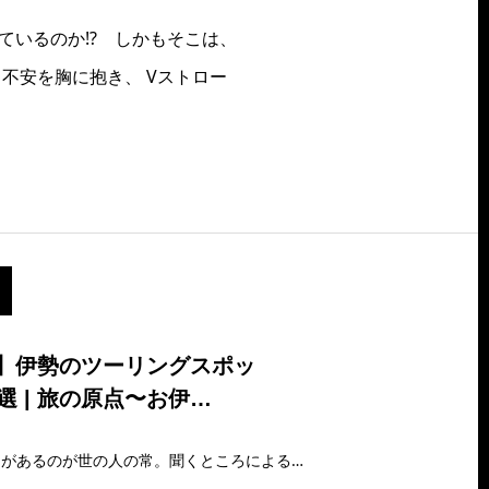
ているのか!? しかもそこは、
不安を胸に抱き、 Vストロー
】伊勢のツーリングスポッ
2選 | 旅の原点〜お伊…
何事にも原点や始まりがあるのが世の人の常。聞くところによると旅にもそれがあるらしく『お伊勢参り』なるものが、ニッポンの旅の原点になるらしい。となれば、バイクで旅するライ…