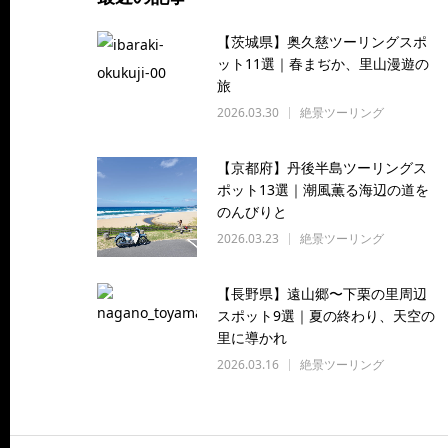
【茨城県】奥久慈ツーリングスポ
ット11選｜春まぢか、里山漫遊の
旅
2026.03.30
絶景ツーリング
【京都府】丹後半島ツーリングス
ポット13選｜潮風薫る海辺の道を
のんびりと
2026.03.23
絶景ツーリング
【長野県】遠山郷〜下栗の里周辺
スポット9選｜夏の終わり、天空の
里に導かれ
2026.03.16
絶景ツーリング