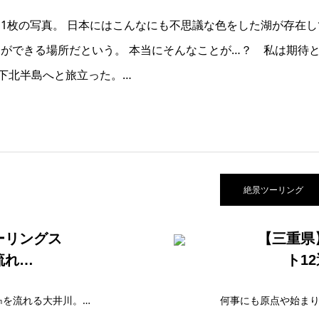
1枚の写真。 日本にはこんなにも不思議な色をした湖が存在し
ができる場所だという。 本当にそんなことが…？ 私は期待と
、下北半島へと旅立った。…
絶景ツーリング
ーリングス
【三重県
流れ…
ト1
南アルプスの懐から駿河湾の河口まで約168㎞を流れる大井川。その流れに沿うように下流から上流へとバイクを走らせる。 SL・つり橋・温泉・新緑…