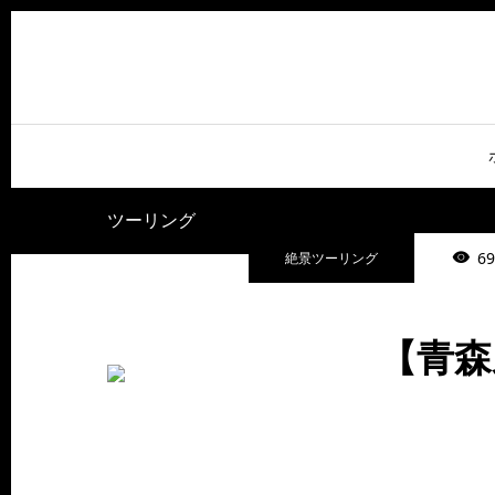
ツーリング
69
絶景ツーリング
【青森