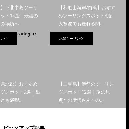
県】下北半島ツーリ
【和歌山海岸/白浜】おすす
ット14選｜最涯の
めツーリングスポット8選｜
会の場所へ
大寒波でも走れる関…
リング
絶景ツーリング
山県北部】おすすめ
【三重県】伊勢のツーリン
グスポット5選 | 出
グスポット12選 | 旅の原
くとも満喫…
点〜お伊勢さんへの…
ピックアップ記事