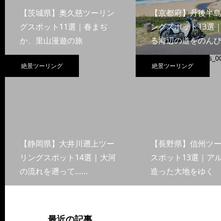
【茨城県】奥久慈ツーリン
【京都府】丹後半
グスポット11選｜春まぢ
ングスポット13選
か、里山漫遊の旅
る海辺の道をのんび
絶景ツーリング
絶景ツーリング
【静岡県】大井川遡上ツー
【長野県】信州ツ
リングスポット14選 | 大河
スポット13選｜ア
の流れを遡って……
造った大地をゆく
最近の記事