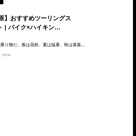
原】おすすめツーリングス
 | バイク×ハイキン…
バイク、それは趣味の乗り物だ。春は花粉、夏は猛暑、秋は落葉、冬は厳冬にその身を晒され、春夏秋冬年中雨風やその危険性に悩まされる乗り物だ。移動のみで考えれば車体に…
 view