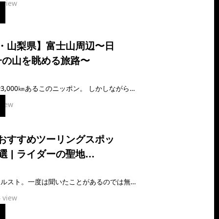
 view
・山梨県】富士山周辺〜日
一の山を眺める旅路〜
北の端から南の端まで3,000㎞あるこのニッポン。 しかしながら、一体全体それが広いのか？ 狭いのか？ 実際にはよくわからない。 だが確かな…
view
おすすめツーリングスポッ
4選 | ライダーの聖地…
しまなみ海道、四国カルスト。一度は聞いたことがあるのでは無いだろうか。これらのスポットはライダーの間ではもちろん、ライダーでなくとも有名な、人生で一度は…
 view