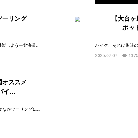
ツーリング
【大台ヶ
ポット
SHOOTING LANDSCAPES ー憧れの絶景を堪能しようー北海道の魅力はいろいろあるけれど、ライダーにとっては、本州では味わえない広大さが筆頭に…
2025.07.07
1376
国オススメ
はバイ…
はじめにサラリーマンライダーの悩みは「なかなかツーリングに出掛けられないこと」ではないでしょうか。休日は休日で家族とも過ごしたいし、体も休めたいし……と…