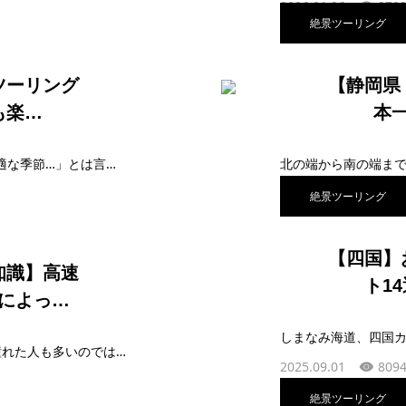
2026.01.26
2702
絶景ツーリング
ツーリング
【静岡県
も楽…
本
暑くも寒くもない『秋』は「ツーリングに最適な季節…」とは言うけれど、最近の日本の気候はちょっとオカシイ。季節をぶっ飛ばしてしまうこともあるみたいだ。でも、どんな気候であ…
2026.01.12
460 
絶景ツーリング
【四国】
知識】高速
ト1
によっ…
バイクに2人乗りをするシチュエーションに憧れた人も多いのではないだろうか。甘いデートの光景として、ドラマやマンガで描かれることも多いバイクの二人乗り、通称「タン…
2025.09.01
8094
絶景ツーリング