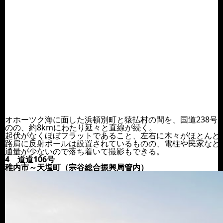
オホーツク海に面した浜頓別町と猿払村の間を、国道238号
のの、約8kmにわたり延々と直線が続く。
起伏がなくほぼフラットであること、左右に木々がほとんど
路肩に反射ポールは設置されているものの、電柱や民家など
通量が少ないので落ち着いて撮影もできる。
4 道道106号
稚内市～天塩町（宗谷総合振興局管内）