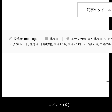
f
記事のタイトル
投稿者:
motologs
北海道
エサヌカ線
,
きた北海道
,
ジェ
ド
,
人気ルート
,
北海道
,
十勝牧場
,
国道12号
,
国道273号
,
天に続く道
,
白銀の丘
コ
コメント ( 0 )