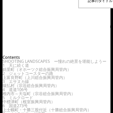
記事のタイトル
H
P
f
Contents
SHOOTING LANDSCAPES ー憧れの絶景を堪能しようー
1 天に続く道
斜里町（オホーツク総合振興局管内）
2 ジェットコースターの路
上富良野町（上川総合振興局管内）
3 エサヌカ線
猿払村（宗谷総合振興局管内）
4 道道106号
稚内市～天塩町（宗谷総合振興局管内）
5 ミルクロード
中標津町（根室振興局管内）
6 国道273号
上士幌町・十勝三股付近（十勝総合振興局管内）