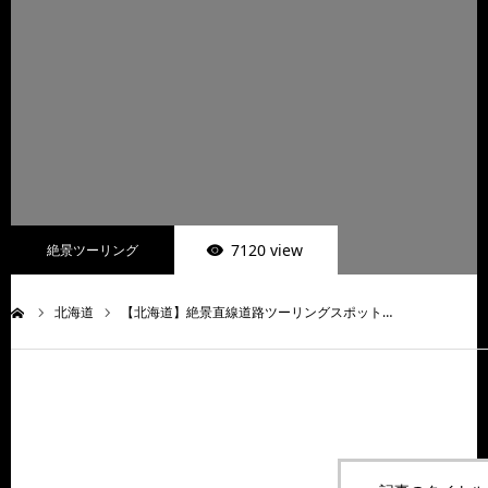
7120 view
絶景ツーリング
北海道
【北海道】絶景直線道路ツーリングスポット…
ム