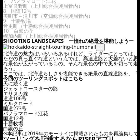
7 パノラマロード江花
上富良野町（上川総合振興局管内）
8 国道12号
美唄市～滝川市（空知総合振興局管内）
9 十勝牧場
音更町（十勝総合振興局管内）
10 白銀の丘
幌加内町（上川総合振興局管内）
SHOOTING LANDSCAPES ー憧れの絶景を堪能しようー
北海道の魅力はいろいろあるけれど、ライダーにとっては、
ただの真っ直ぐな道という点では、高速道路と大差ないと思
な景色が広がっているもの。そんな景色の中で風を切って走
ろう。
ここでは、北海道らしさを堪能できる絶景の直線道路を、「
今回のツーリングスポットはこちら
天に続く道
ジェットコースターの路
エサヌカ線
道道106号
ミルクロード
国道273号
パノラマロード江花
国道12号
十勝牧場
白銀の丘
※本記事は2019年のモーサイに掲載されたものを再編集して
ツーリングを記録するならRISERアプリ