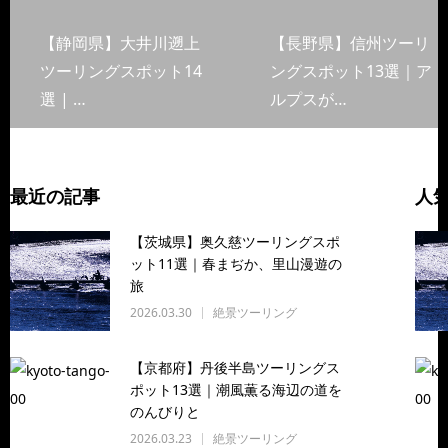
【静岡県】大井川遡上
【長野県】信州ツーリ
ツーリングスポット14
ングスポット13選｜ア
選 | …
ルプスが…
最近の記事
人
【茨城県】奥久慈ツーリングスポ
ット11選｜春まぢか、里山漫遊の
旅
2026.03.30
絶景ツーリング
【京都府】丹後半島ツーリングス
ポット13選｜潮風薫る海辺の道を
のんびりと
2026.03.23
絶景ツーリング