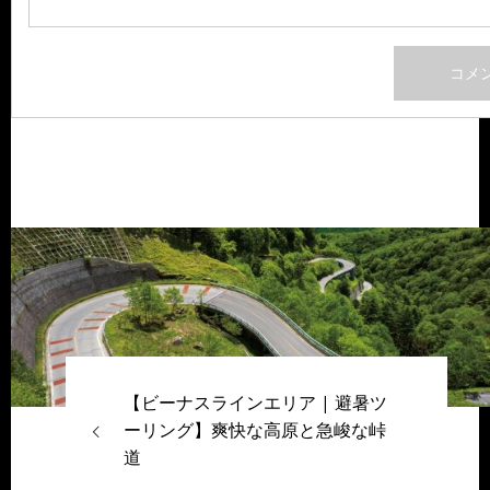
【ビーナスラインエリア | 避暑ツ
ーリング】爽快な高原と急峻な峠
道