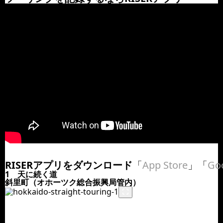
RISERアプリをダウンロード
「
App Store
」「
Goo
1 天に続く道
斜里町（オホーツク総合振興局管内）