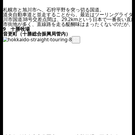
札幌市と旭川市へ、石狩平野を突っ切る国道。
道央自動車道と並走することから、最近はツーリングライダ
川市国道38号交差点間は、29.2kmという日本で一番長い
市街地が多く、直線路を走る醍醐味はまったくないのだが、
9 十勝牧場
音更町（十勝総合振興局管内）