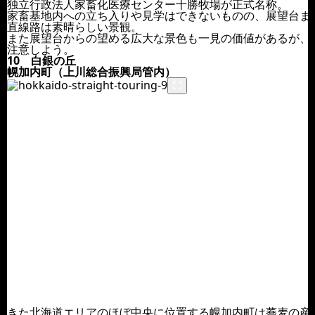
独立行政法人家畜化医療センター十勝牧場が正式名称。
家畜基地内への立ち入りや見学はできないものの、展望台まで
直線路は素晴らしい景観。
また展望台からの望める広大な景色も一見の価値があるが、
注意しよう。
10 白銀の丘
幌加内町（上川総合振興局管内）
きた北海道エリアのほぼ中央に位置する幌加内町は蕎麦の産地