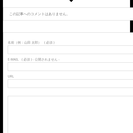
この記事へのコメントはありません。
名前（例：山田 太郎）
( 必須 )
E-MAIL
( 必須 ) - 公開されません -
URL