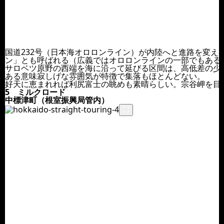
国道232号（日本海オロロンライン）が内陸へと進路を変え
ン」とも呼ばれる（広義ではオロロンラインの一部でもある
サロベツ原野の西端を海に沿って延びる区間は、高低差の少
ある意味寂しげな雰囲気が特徴で集落もほとんどない。
好天に恵まれれば利尻富士の眺めも素晴らしい。宗谷岬を目
5 ミルクロード
中標津町（根室振興局管内）