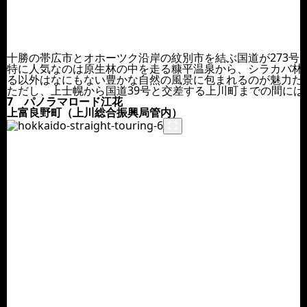
十勝の帯広市とオホーツク沿岸の紋別市を結ぶ国道が273号
特に人気なのは原生林の中を走る糠平温泉から、シラカバ林
る以外はなにもない豊かな自然の風景に包まれるのが魅力だ
ただし、上士幌から国道39号と交差する上川町までの間に
7 パノラマロード江花
上富良野町（上川総合振興局管内）