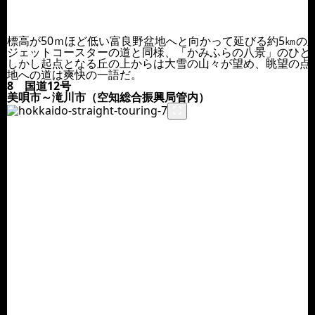
標高が50ｍほど低い富良野盆地へと向かって延びる約5㎞の
ジェットコースターの道と同様、「かみふらの八景」のひと
しかし起点となる丘の上からは大雪の山々が望め、眺望の点
地への道は爽快の一語だ。
8 国道12号
美唄市～滝川市（空知総合振興局管内）