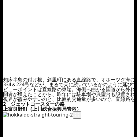
知床半島の付け根、斜里町にある直線路で、オホーツク海に
334＆224号などが、まるで天に続いているかのように延び
ビューポイントは直線路の東端。海側へ曲がる国道から外れ
問者が増えたことから、昨年には駐車場や展望台も設置され
視界が霞みやすいのと、比較的交通量が多いので、直線路を
2 ジェットコースターの路
上富良野町（上川総合振興局管内）