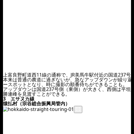
上富良野町道西11線の通称で、JR美馬牛駅付近の国道237号
本来は普通の農道に過ぎないが、急なアップダウンが繰り返
ースポットとなり、時に撮影の順番待ちができることも。
アップダウンは国道237号側（東側）が大きく、西側は平坦
勝連峰を見渡すことができる。
3 エサヌカ線
猿払村（宗谷総合振興局管内）