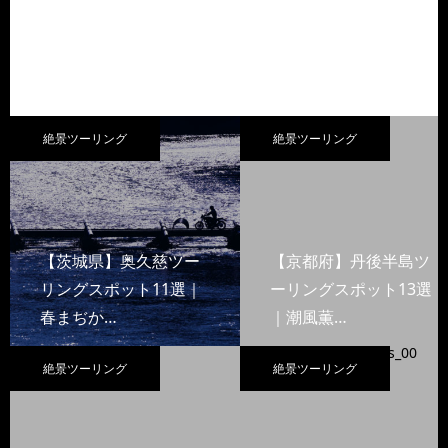
絶景ツーリング
絶景ツーリング
【茨城県】奥久慈ツー
【京都府】丹後半島ツ
リングスポット11選｜
ーリングスポット13選
春まぢか…
｜潮風薫…
絶景ツーリング
絶景ツーリング