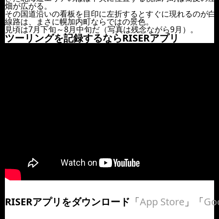
畑が広がる。
その国道沿いの看板を目印に左折するとすぐに現れるのが白
線路は、まさに幌加内町ならではの景色。
見頃は7月下旬～8月中旬だ（写真は残念ながら9月）。
ツーリングを記録するならRISERアプリ
RISERアプリをダウンロード
「
App Store
」「
Goo