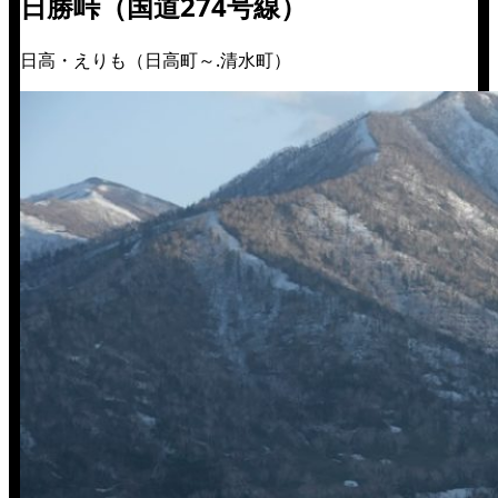
日勝峠（国道274号線）
日高・えりも（日高町～.清水町）