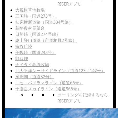
RISERアプリ
大規模草地牧場
三国峠（国道273号）
知床横断道路（国道334号線）
新酪農村展望台
日勝峠（国道274号線）
恵山登山道路（市道柏野2号線）
宗谷丘陵
美幌峠（国道243号）
能取岬
ナイタイ高原牧場
北太平洋シーサイドライン（道道123／142号）
摩周湖（道道52号）
ニセコパノラマライン（道道66号）
十勝岳スカイライン（道道966号）
ツーリングを記録するなら
RISERアプリ