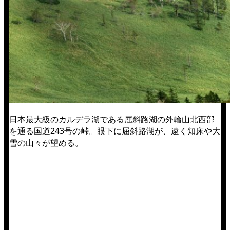
日本最大級のカルデラ湖である屈斜路湖の外輪山北西部
を通る国道243号の峠。眼下に屈斜路湖が、遠く知床や大
雪の山々が望める。