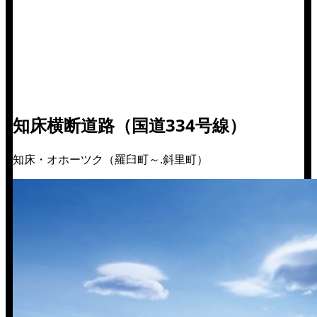
知床横断道路（国道334号線）
知床・オホーツク（羅臼町～.斜里町）