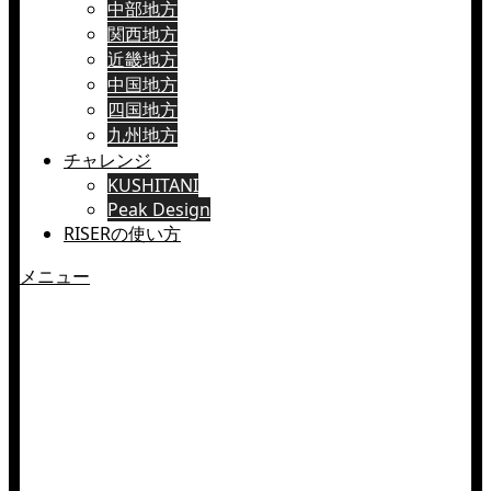
中部地方
関西地方
近畿地方
中国地方
四国地方
九州地方
チャレンジ
KUSHITANI
Peak Design
RISERの使い方
メニュー
【北海道】夏のおすす
めツーリングスポット
14選 | 憧れの絶景と快