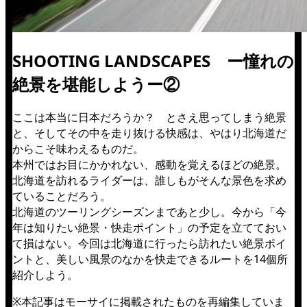
SHOOTING LANDSCAPES ー憧れの
絶景を堪能しようー②
ここは本当に日本だろうか？ とさえ思ってしまう絶景
と、そしてその中を走り抜ける快感は、やはり北海道だ
からこそ味わえるものだ。
本州ではお目にかかれない、感動を覚えるほどの絶景。
北海道を訪れるライダーは、誰しもがそんな景色を求め
ていることだろう。
北海道のツーリングシーズンまであと少し。今から「今
年は知りたい絶景・快走ポイント」の予定を立てておい
て損はない。今回は北海道に行ったら訪れたい絶景ポイ
ントと、美しい風景のなかを快走できるルートを14個所
紹介しよう。
※本記事はモーサイに掲載されたものを再編集していま