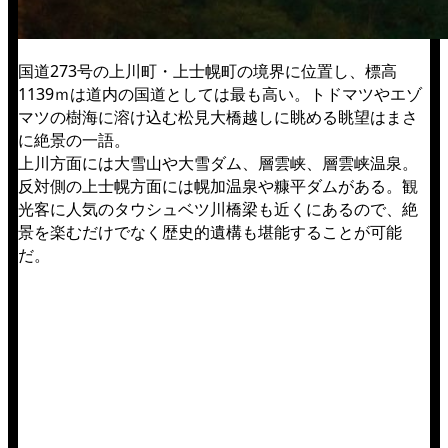
国道273号の上川町・上士幌町の境界に位置し、標高
1139ｍは道内の国道としては最も高い。トドマツやエゾ
マツの樹海に溶け込む松見大橋越しに眺める眺望はまさ
に絶景の一語。
上川方面には大雪山や大雪ダム、層雲峡、層雲峡温泉。
反対側の上士幌方面には幌加温泉や糠平ダムがある。観
光客に人気のタウシュベツ川橋梁も近くにあるので、絶
景を楽むだけでなく歴史的遺構も堪能することが可能
だ。