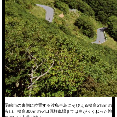
函館市の東側に位置する渡島半島にそびえる標高618ｍの
火山。標高300ｍの火口原駐車場までは曲がりくねった眺