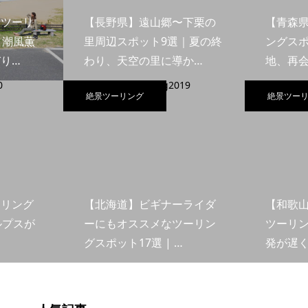
島ツーリ
【長野県】遠山郷〜下栗の
【青森
｜潮風薫
里周辺スポット9選｜夏の終
ングスポ
り…
わり、天空の里に導か…
地、再
絶景ツーリング
絶景ツー
ーリング
【北海道】ビギナーライダ
【和歌
ルプスが
ーにもオススメなツーリン
ツーリン
グスポット17選 | …
発が遅