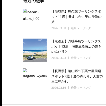
最近の記事
【茨城県】奥久慈ツーリングスポ
ット11選｜春まぢか、里山漫遊の
旅
2026.03.30
絶景ツーリング
【京都府】丹後半島ツーリングス
ポット13選｜潮風薫る海辺の道を
のんびりと
2026.03.23
絶景ツーリング
【長野県】遠山郷〜下栗の里周辺
スポット9選｜夏の終わり、天空の
里に導かれ
2026.03.16
絶景ツーリング