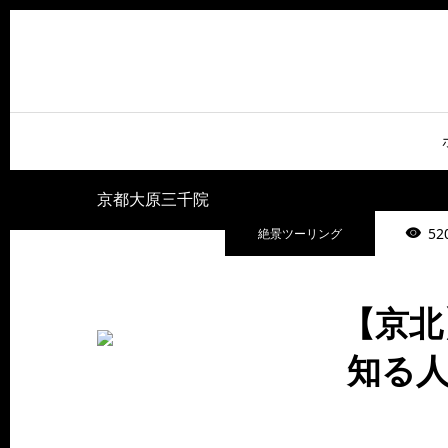
京都大原三千院
52
絶景ツーリング
【京北
知る