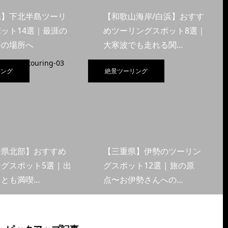
県】下北半島ツーリ
【和歌山海岸/白浜】おすす
ット14選｜最涯の
めツーリングスポット8選｜
会の場所へ
大寒波でも走れる関…
リング
絶景ツーリング
山県北部】おすすめ
【三重県】伊勢のツーリン
グスポット5選 | 出
グスポット12選 | 旅の原
くとも満喫…
点〜お伊勢さんへの…