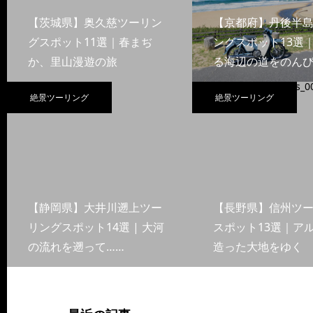
【茨城県】奥久慈ツーリン
【京都府】丹後半
グスポット11選｜春まぢ
ングスポット13選
か、里山漫遊の旅
る海辺の道をのんび
絶景ツーリング
絶景ツーリング
【静岡県】大井川遡上ツー
【長野県】信州ツ
リングスポット14選 | 大河
スポット13選｜ア
の流れを遡って……
造った大地をゆく