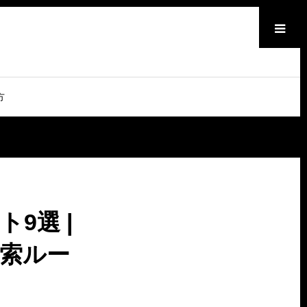
メニュー
方
9選 |
索ルー