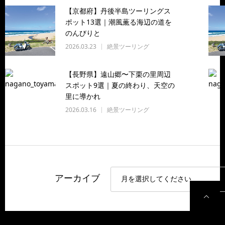
【京都府】丹後半島ツーリングス
ポット13選｜潮風薫る海辺の道を
のんびりと
2026.03.23
絶景ツーリング
【長野県】遠山郷〜下栗の里周辺
スポット9選｜夏の終わり、天空の
里に導かれ
2026.03.16
絶景ツーリング
アーカイブ
P