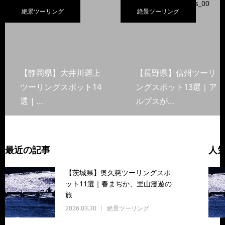
絶景ツーリング
絶景ツーリング
【静岡県】大井川遡上
【長野県】信州ツーリ
ツーリングスポット14
ングスポット13選｜ア
選 | …
ルプスが…
最近の記事
人
【茨城県】奥久慈ツーリングスポ
ット11選｜春まぢか、里山漫遊の
旅
2026.03.30
絶景ツーリング