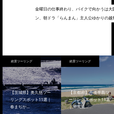
金曜日の仕事終わり、バイクで向かうは大
ン、朝ドラ「らんまん」主人公ゆかりの越
絶景ツーリング
絶景ツーリング
【茨城県】奥久慈ツー
【京都府】丹後半島ツ
リングスポット11選｜
ーリングスポット13選
春まぢか…
｜潮風薫…