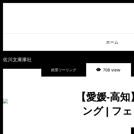
ホーム
佐川文庫庫社
708 view
絶景ツーリング
【愛媛-高
ング | 