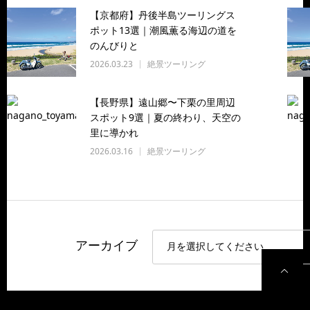
【京都府】丹後半島ツーリングス
ポット13選｜潮風薫る海辺の道を
のんびりと
2026.03.23
絶景ツーリング
【長野県】遠山郷〜下栗の里周辺
スポット9選｜夏の終わり、天空の
里に導かれ
2026.03.16
絶景ツーリング
アーカイブ
P