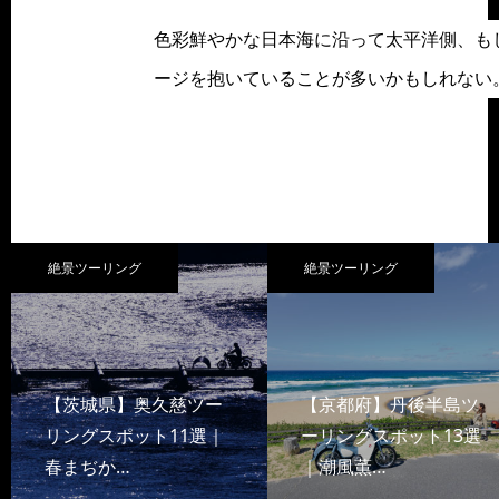
色彩鮮やかな日本海に沿って太平洋側、も
ージを抱いていることが多いかもしれない
絶景ツーリング
絶景ツーリング
【茨城県】奥久慈ツー
【京都府】丹後半島ツ
リングスポット11選｜
ーリングスポット13選
春まぢか…
｜潮風薫…