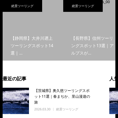
絶景ツーリング
絶景ツーリング
【静岡県】大井川遡上
【長野県】信州ツーリ
ツーリングスポット14
ングスポット13選｜ア
選 | …
ルプスが…
最近の記事
人
【茨城県】奥久慈ツーリングスポ
ット11選｜春まぢか、里山漫遊の
旅
2026.03.30
絶景ツーリング