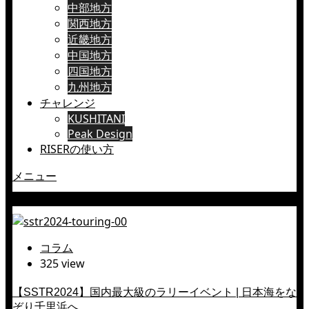
中部地方
関西地方
近畿地方
中国地方
四国地方
九州地方
チャレンジ
KUSHITANI
Peak Design
RISERの使い方
メニュー
大阪府
コラム
325 view
【SSTR2024】国内最大級のラリーイベント | 日本海をな
ぞり千里浜へ