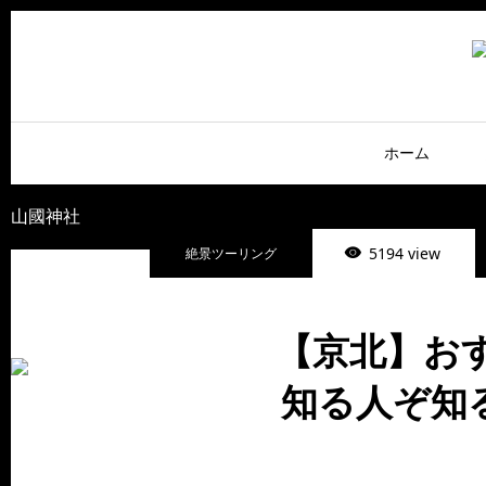
ホーム
山國神社
5194 view
絶景ツーリング
【京北】おす
知る人ぞ知