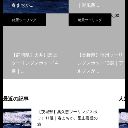
春まぢか…
｜潮風薫…
絶景ツーリング
絶景ツーリング
【静岡県】大井川遡上
【長野県】信州ツーリ
ツーリングスポット14
ングスポット13選｜ア
選 | …
ルプスが…
最近の記事
人
【茨城県】奥久慈ツーリングスポ
ット11選｜春まぢか、里山漫遊の
旅