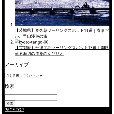
【茨城県】奥久慈ツーリングスポット11選｜春まぢ
か、里山漫遊の旅
【京都府】丹後半島ツーリングスポット13選｜潮風
薫る海辺の道をのんびりと
アーカイブ
検索
PAGE TOP