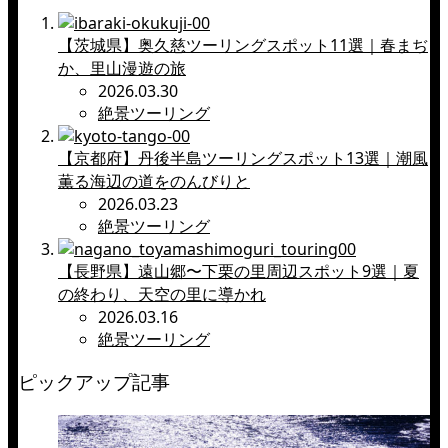
【茨城県】奥久慈ツーリングスポット11選｜春まぢ
か、里山漫遊の旅
2026.03.30
絶景ツーリング
【京都府】丹後半島ツーリングスポット13選｜潮風
薫る海辺の道をのんびりと
2026.03.23
絶景ツーリング
【長野県】遠山郷〜下栗の里周辺スポット9選｜夏
の終わり、天空の里に導かれ
2026.03.16
絶景ツーリング
ピックアップ記事