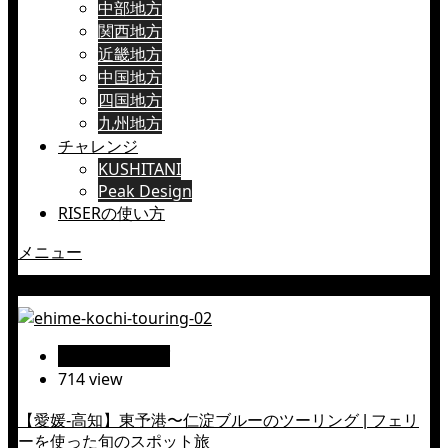
中部地方
関西地方
近畿地方
中国地方
四国地方
九州地方
チャレンジ
KUSHITANI
Peak Design
RISERの使い方
メニュー
牧野富太郎
絶景ツーリング
714 view
【愛媛-高知】東予港〜仁淀ブルーのツーリング | フェリ
ーを使った旬のスポット旅