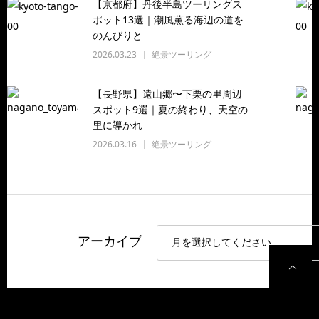
【京都府】丹後半島ツーリングス
ポット13選｜潮風薫る海辺の道を
のんびりと
2026.03.23
絶景ツーリング
【長野県】遠山郷〜下栗の里周辺
スポット9選｜夏の終わり、天空の
里に導かれ
2026.03.16
絶景ツーリング
アーカイブ
P