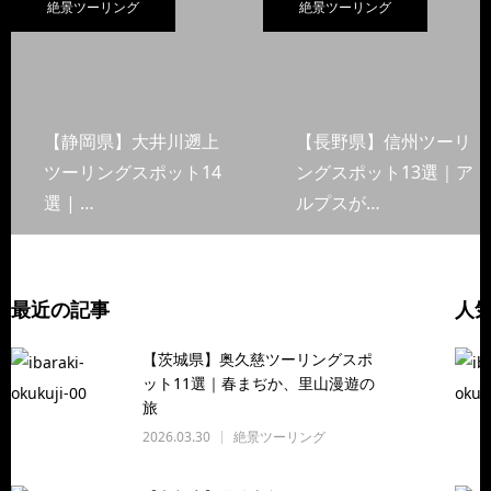
絶景ツーリング
絶景ツーリング
【静岡県】大井川遡上
【長野県】信州ツーリ
ツーリングスポット14
ングスポット13選｜ア
選 | …
ルプスが…
最近の記事
人
【茨城県】奥久慈ツーリングスポ
ット11選｜春まぢか、里山漫遊の
旅
2026.03.30
絶景ツーリング