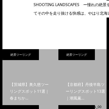
SHOOTING LANDSCAPES ー
てその中を走り抜ける快感は、やはり北海
絶景ツーリング
絶景ツーリング
【茨城県】奥久慈ツー
【京都府】丹後半島ツ
リングスポット11選｜
ーリングスポット13選
春まぢか…
｜潮風薫…