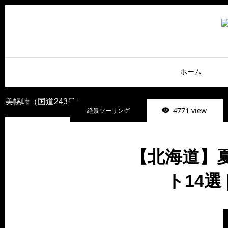
ホーム
美幌峠（国道243号）
4771 view
絶景ツーリング
【北海道】
ト14選