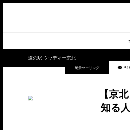
道の駅 ウッディー京北
51
絶景ツーリング
【京北
知る