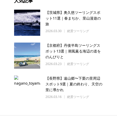
人気記事
【茨城県】奥久慈ツーリングスポ
ット11選｜春まぢか、里山漫遊の
旅
2026.03.30
絶景ツーリング
【京都府】丹後半島ツーリングス
ポット13選｜潮風薫る海辺の道を
のんびりと
2026.03.23
絶景ツーリング
【長野県】遠山郷〜下栗の里周辺
スポット9選｜夏の終わり、天空の
里に導かれ
2026.03.16
絶景ツーリング