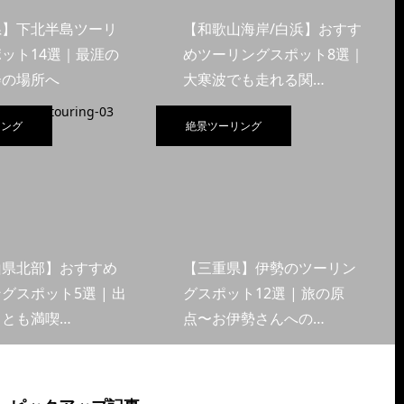
県】下北半島ツーリ
【和歌山海岸/白浜】おすす
ット14選｜最涯の
めツーリングスポット8選｜
会の場所へ
大寒波でも走れる関…
リング
絶景ツーリング
山県北部】おすすめ
【三重県】伊勢のツーリン
グスポット5選 | 出
グスポット12選 | 旅の原
くとも満喫…
点〜お伊勢さんへの…