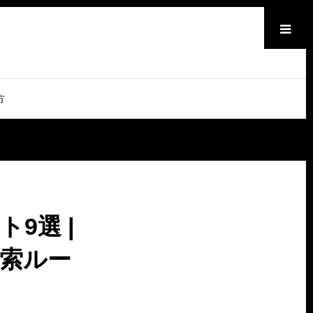
メニュー
方
9選 |
索ルー