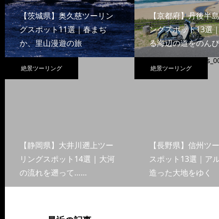
【茨城県】奥久慈ツーリン
【京都府】丹後半
グスポット11選｜春まぢ
ングスポット13選
か、里山漫遊の旅
る海辺の道をのんび
絶景ツーリング
絶景ツーリング
【静岡県】大井川遡上ツー
【長野県】信州ツ
リングスポット14選 | 大河
スポット13選｜ア
の流れを遡って……
造った大地をゆく