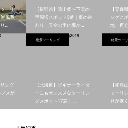
島ツーリ
【長野県】遠山郷〜下栗の
【青森
｜潮風薫
里周辺スポット9選｜夏の終
ングスポ
り…
わり、天空の里に導か…
地、再
絶景ツーリング
絶景ツー
ーリング
【北海道】ビギナーライダ
【和歌
ルプスが
ーにもオススメなツーリン
ツーリン
グスポット17選 | …
発が遅