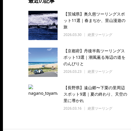
最近の記事
【茨城県】奥久慈ツーリングスポ
ット11選｜春まぢか、里山漫遊の
旅
2026.03.30
絶景ツーリング
【京都府】丹後半島ツーリングス
ポット13選｜潮風薫る海辺の道を
のんびりと
2026.03.23
絶景ツーリング
【長野県】遠山郷〜下栗の里周辺
スポット9選｜夏の終わり、天空の
里に導かれ
2026.03.16
絶景ツーリング