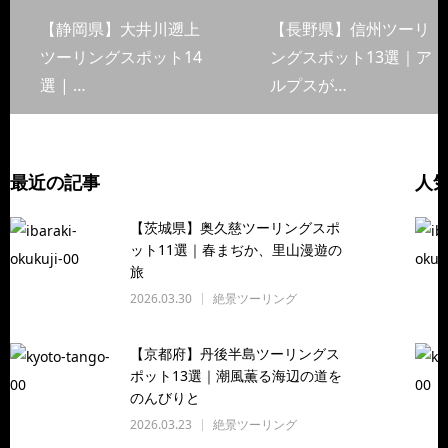
【静岡県】大井川遡上
【長野県】信州ツーリ
ツーリングスポット14
ングスポット13選｜ア
選 | …
ルプスが…
最近の記事
人
【茨城県】奥久慈ツーリングスポ
ット11選｜春まぢか、里山漫遊の
旅
2026.03.30
絶景ツーリング
【京都府】丹後半島ツーリングス
ポット13選｜潮風薫る海辺の道を
のんびりと
2026.03.23
絶景ツーリング