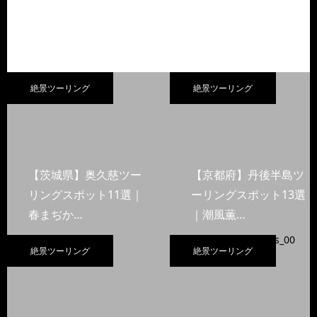
絶景ツーリング
絶景ツーリング
【茨城県】奥久慈ツー
【京都府】丹後半島ツ
リングスポット11選｜
ーリングスポット13選
春まぢか…
｜潮風薫…
絶景ツーリング
絶景ツーリング