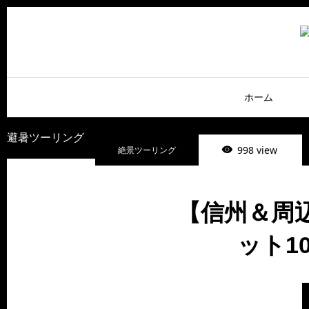
ホーム
避暑ツーリング
998 view
絶景ツーリング
【信州＆周
ット1